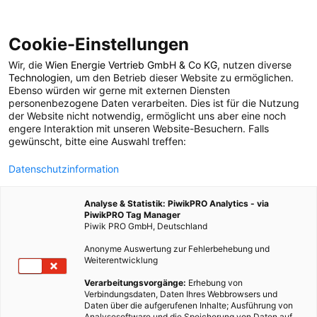
Cookie-Einstellungen
Wir, die
Wien Energie Vertrieb GmbH & Co KG
, nutzen diverse
POSTS BY TAG
Technologien
, um den Betrieb dieser Website zu ermöglichen.
Ebenso würden wir gerne mit externen Diensten
elektrisches Feld
personenbezogene Daten verarbeiten. Dies ist für die Nutzung
der Website nicht notwendig, ermöglicht uns aber eine noch
engere Interaktion mit unseren Website-Besuchern. Falls
gewünscht, bitte eine Auswahl treffen:
1 BEITRAG
Datenschutzinformation
Analyse & Statistik: PiwikPRO Analytics - via
PiwikPRO Tag Manager
Piwik PRO GmbH, Deutschland
Anonyme Auswertung zur Fehlerbehebung und
Weiterentwicklung
Verarbeitungsvorgänge:
Erhebung von
Verbindungsdaten, Daten Ihres Webbrowsers und
Daten über die aufgerufenen Inhalte; Ausführung von
Analysesoftware und die Speicherung von Daten auf