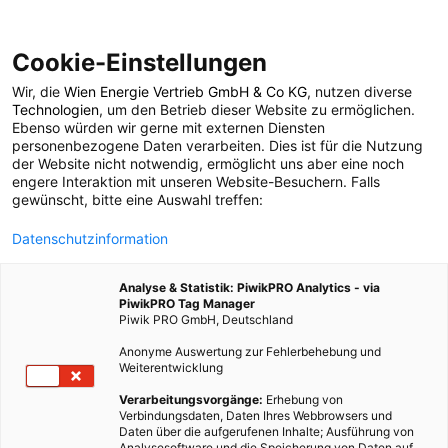
Cookie-Einstellungen
Wir, die
Wien Energie Vertrieb GmbH & Co KG
, nutzen diverse
POSTS BY TAG
Technologien
, um den Betrieb dieser Website zu ermöglichen.
Ebenso würden wir gerne mit externen Diensten
energiebewusst
personenbezogene Daten verarbeiten. Dies ist für die Nutzung
der Website nicht notwendig, ermöglicht uns aber eine noch
engere Interaktion mit unseren Website-Besuchern. Falls
gewünscht, bitte eine Auswahl treffen:
2 BEITRÄGE
Datenschutzinformation
Analyse & Statistik: PiwikPRO Analytics - via
PiwikPRO Tag Manager
Piwik PRO GmbH, Deutschland
Anonyme Auswertung zur Fehlerbehebung und
Weiterentwicklung
Verarbeitungsvorgänge:
Erhebung von
Verbindungsdaten, Daten Ihres Webbrowsers und
Daten über die aufgerufenen Inhalte; Ausführung von
Analysesoftware und die Speicherung von Daten auf