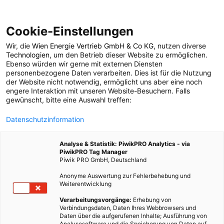
Cookie-Einstellungen
Wir, die
Wien Energie Vertrieb GmbH & Co KG
, nutzen diverse
POSTS BY TAG
Technologien
, um den Betrieb dieser Website zu ermöglichen.
Ebenso würden wir gerne mit externen Diensten
Energieeffizienzlabel
personenbezogene Daten verarbeiten. Dies ist für die Nutzung
der Website nicht notwendig, ermöglicht uns aber eine noch
engere Interaktion mit unseren Website-Besuchern. Falls
gewünscht, bitte eine Auswahl treffen:
3 BEITRÄGE
Datenschutzinformation
Analyse & Statistik: PiwikPRO Analytics - via
PiwikPRO Tag Manager
Piwik PRO GmbH, Deutschland
Anonyme Auswertung zur Fehlerbehebung und
Weiterentwicklung
Verarbeitungsvorgänge:
Erhebung von
Verbindungsdaten, Daten Ihres Webbrowsers und
Daten über die aufgerufenen Inhalte; Ausführung von
Analysesoftware und die Speicherung von Daten auf