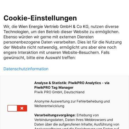
Cookie-Einstellungen
Wir, die
Wien Energie Vertrieb GmbH & Co KG
, nutzen diverse
POSTS BY TAG
Technologien
, um den Betrieb dieser Website zu ermöglichen.
Ebenso würden wir gerne mit externen Diensten
energiesparend grillen
personenbezogene Daten verarbeiten. Dies ist für die Nutzung
der Website nicht notwendig, ermöglicht uns aber eine noch
engere Interaktion mit unseren Website-Besuchern. Falls
gewünscht, bitte eine Auswahl treffen:
2 BEITRÄGE
Datenschutzinformation
Analyse & Statistik: PiwikPRO Analytics - via
PiwikPRO Tag Manager
Piwik PRO GmbH, Deutschland
Anonyme Auswertung zur Fehlerbehebung und
Weiterentwicklung
Verarbeitungsvorgänge:
Erhebung von
Verbindungsdaten, Daten Ihres Webbrowsers und
Daten über die aufgerufenen Inhalte; Ausführung von
Analysesoftware und die Speicherung von Daten auf