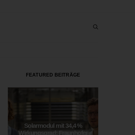
FEATURED BEITRÄGE
Solarmodul mit 34,4 %
LOOP
Wirkungsgrad: Fraunhofer
München