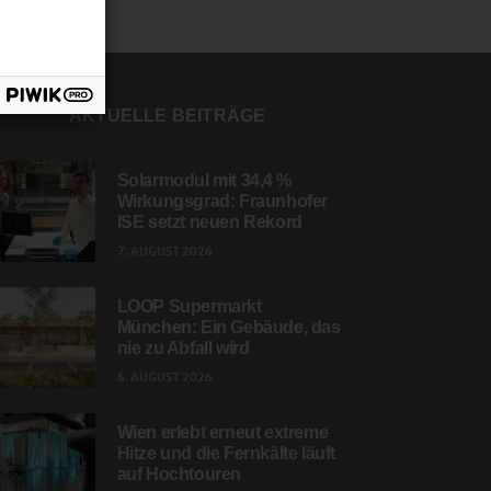
AKTUELLE BEITRÄGE
Solarmodul mit 34,4 %
Wirkungsgrad: Fraunhofer
ISE setzt neuen Rekord
7. AUGUST 2026
LOOP Supermarkt
München: Ein Gebäude, das
nie zu Abfall wird
6. AUGUST 2026
Wien erlebt erneut extreme
Hitze und die Fernkälte läuft
auf Hochtouren