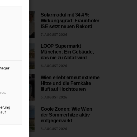
Solarmodul mit 34,4 %
Wirkungsgrad: Fraunhofer
1
ISE setzt neuen Rekord
7. AUGUST 2026
LOOP Supermarkt
München: Ein Gebäude,
2
das nie zu Abfall wird
6. AUGUST 2026
anager
Wien erlebt erneut extreme
Hitze und die Fernkälte
3
läuft auf Hochtouren
res
5. AUGUST 2026
ierung
Coole Zonen: Wie Wien
 auf
der Sommerhitze aktiv
4
entgegenwirkt
3. AUGUST 2026