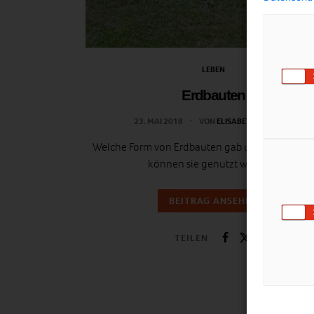
LEBEN
Erdbauten
23. MAI 2018
VON
ELISABETH DEMETER
Welche Form von Erdbauten gab und gibt es un
können sie genutzt werden?
BEITRAG ANSEHEN
TEILEN