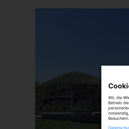
Cooki
Wir, die
Wi
Betrieb di
personenbe
notwendig,
Besuchern.
Datenschut