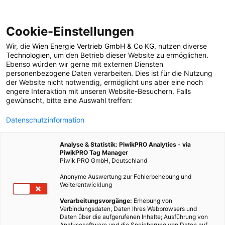
Cookie-Einstellungen
Wir, die
Wien Energie Vertrieb GmbH & Co KG
, nutzen diverse
POSTS BY TAG
Technologien
, um den Betrieb dieser Website zu ermöglichen.
Ebenso würden wir gerne mit externen Diensten
Events Juni
personenbezogene Daten verarbeiten. Dies ist für die Nutzung
der Website nicht notwendig, ermöglicht uns aber eine noch
engere Interaktion mit unseren Website-Besuchern. Falls
gewünscht, bitte eine Auswahl treffen:
5 BEITRÄGE
Datenschutzinformation
Analyse & Statistik: PiwikPRO Analytics - via
PiwikPRO Tag Manager
Piwik PRO GmbH, Deutschland
Anonyme Auswertung zur Fehlerbehebung und
Weiterentwicklung
Verarbeitungsvorgänge:
Erhebung von
Verbindungsdaten, Daten Ihres Webbrowsers und
Daten über die aufgerufenen Inhalte; Ausführung von
Analysesoftware und die Speicherung von Daten auf