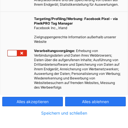
Ihrem Endgerät; Statistikerstellung für Auswertungen.
Targeting/Profiling/Werbung: Facebook Pixel - via
PiwikPRO Tag Manager
Facebook Inc., Irland
Zielgruppengerechte Information außerhalb unserer
Website
EVENTS
Verarbeitungsvorgänge:
Erhebung von
Verbindungsdaten und Daten ihres Webbrowsers;
Fix It: Volles Programm in der Wien Energie-Welt
Daten über die aufgerufenen Inhalte; Ausführung von
Drittanbietersoftware und Speicherung von Daten auf
6. OKTOBER 2015
VON
ENERGIELEBEN REDAKTION
ihrem Endgerät; Anreicherung von Werbenetzwerken;
Auswertung der Daten; Personalisierung von Werbung;
Wir freuen uns auf dich beim Fix it! und beim Bau-Info-Abend
Wiedererkennung und Bewerbung von
am 9. November 2015.
Websitebesuchern auf fremden Websites, Messung
des Werbeerfolgs
BEITRAG ANSEHEN
Alles akzeptieren
Alles ablehnen
TEILEN
Speichern und schließen