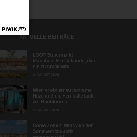
AKTUELLE BEITRÄGE
LOOP Supermarkt
München: Ein Gebäude, das
nie zu Abfall wird
6. AUGUST 2026
Wien erlebt erneut extreme
Hitze und die Fernkälte läuft
auf Hochtouren
5. AUGUST 2026
Coole Zonen: Wie Wien der
Sommerhitze aktiv