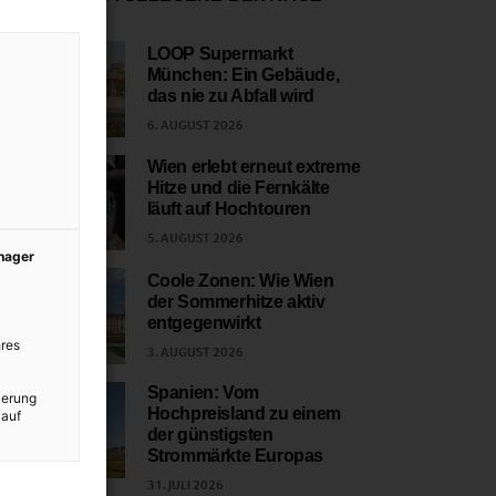
LOOP Supermarkt
München: Ein Gebäude,
1
das nie zu Abfall wird
6. AUGUST 2026
Wien erlebt erneut extreme
Hitze und die Fernkälte
2
läuft auf Hochtouren
5. AUGUST 2026
anager
Coole Zonen: Wie Wien
der Sommerhitze aktiv
3
entgegenwirkt
res
3. AUGUST 2026
Spanien: Vom
ierung
Hochpreisland zu einem
 auf
4
der günstigsten
Strommärkte Europas
31. JULI 2026