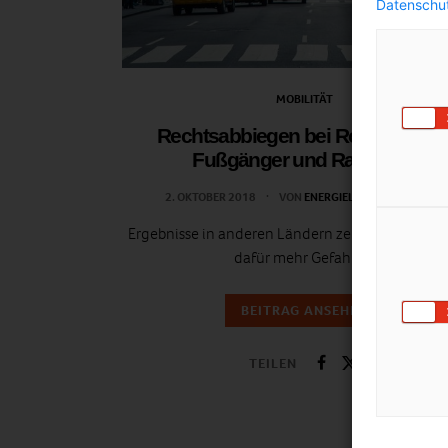
Datenschut
MOBILITÄT
Rechtsabbiegen bei Rot gefährde
Fußgänger und Radfahrer
2. OKTOBER 2018
VON
ENERGIELEBEN REDAKTION
Ergebnisse in anderen Ländern zeigen: Kaum Nu
dafür mehr Gefahren.
BEITRAG ANSEHEN
TEILEN