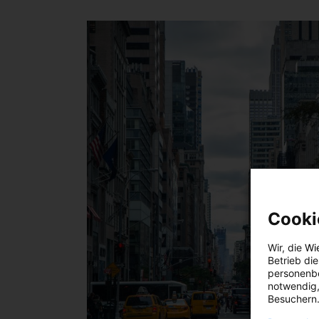
Cooki
Wir, die
Wi
Betrieb di
personenbe
notwendig,
Besuchern.