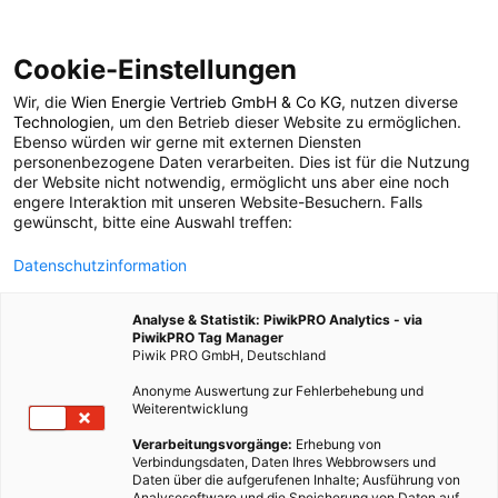
Cookie-Einstellungen
Wir, die
Wien Energie Vertrieb GmbH & Co KG
, nutzen diverse
POSTS BY TAG
Technologien
, um den Betrieb dieser Website zu ermöglichen.
Ebenso würden wir gerne mit externen Diensten
Falkensteiner
personenbezogene Daten verarbeiten. Dies ist für die Nutzung
der Website nicht notwendig, ermöglicht uns aber eine noch
engere Interaktion mit unseren Website-Besuchern. Falls
gewünscht, bitte eine Auswahl treffen:
2 BEITRÄGE
Datenschutzinformation
Analyse & Statistik: PiwikPRO Analytics - via
PiwikPRO Tag Manager
Piwik PRO GmbH, Deutschland
Anonyme Auswertung zur Fehlerbehebung und
Weiterentwicklung
Verarbeitungsvorgänge:
Erhebung von
Verbindungsdaten, Daten Ihres Webbrowsers und
Daten über die aufgerufenen Inhalte; Ausführung von
Analysesoftware und die Speicherung von Daten auf