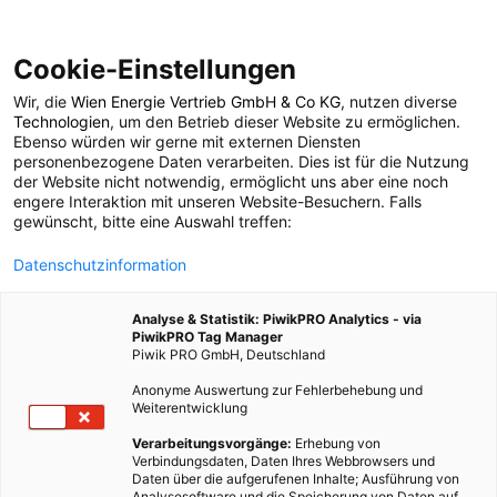
Cookie-Einstellungen
Wir, die
Wien Energie Vertrieb GmbH & Co KG
, nutzen diverse
POSTS BY TAG
Technologien
, um den Betrieb dieser Website zu ermöglichen.
Ebenso würden wir gerne mit externen Diensten
Fleischbällchen
personenbezogene Daten verarbeiten. Dies ist für die Nutzung
der Website nicht notwendig, ermöglicht uns aber eine noch
engere Interaktion mit unseren Website-Besuchern. Falls
gewünscht, bitte eine Auswahl treffen:
1 BEITRAG
Datenschutzinformation
Analyse & Statistik: PiwikPRO Analytics - via
PiwikPRO Tag Manager
Piwik PRO GmbH, Deutschland
Anonyme Auswertung zur Fehlerbehebung und
Weiterentwicklung
Verarbeitungsvorgänge:
Erhebung von
Verbindungsdaten, Daten Ihres Webbrowsers und
Daten über die aufgerufenen Inhalte; Ausführung von
Analysesoftware und die Speicherung von Daten auf