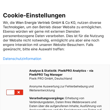
Cookie-Einstellungen
Wir, die
Wien Energie Vertrieb GmbH & Co KG
, nutzen diverse
POSTS BY TAG
Technologien
, um den Betrieb dieser Website zu ermöglichen.
Ebenso würden wir gerne mit externen Diensten
Flugzeugteile
personenbezogene Daten verarbeiten. Dies ist für die Nutzung
der Website nicht notwendig, ermöglicht uns aber eine noch
engere Interaktion mit unseren Website-Besuchern. Falls
gewünscht, bitte eine Auswahl treffen:
1 BEITRAG
Datenschutzinformation
Analyse & Statistik: PiwikPRO Analytics - via
PiwikPRO Tag Manager
Piwik PRO GmbH, Deutschland
Anonyme Auswertung zur Fehlerbehebung und
Weiterentwicklung
Verarbeitungsvorgänge:
Erhebung von
Verbindungsdaten, Daten Ihres Webbrowsers und
Daten über die aufgerufenen Inhalte; Ausführung von
Analysesoftware und die Speicherung von Daten auf