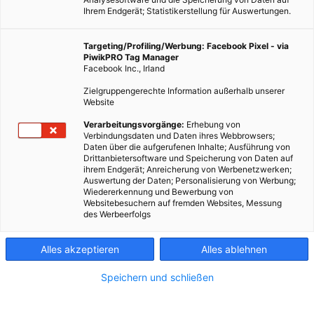
Ihrem Endgerät; Statistikerstellung für Auswertungen.
Targeting/Profiling/Werbung: Facebook Pixel - via
PiwikPRO Tag Manager
Facebook Inc., Irland
LEBEN
Zielgruppengerechte Information außerhalb unserer
“Grüne” Designermöbel, die um die Welt gekommen
Website
sind!
Verarbeitungsvorgänge:
Erhebung von
22. JULI 2011
VON
ENERGIELEBEN REDAKTION
Verbindungsdaten und Daten ihres Webbrowsers;
Daten über die aufgerufenen Inhalte; Ausführung von
Was passiert eigentlich mit ausgedienten Flugzeugteilen? – Zu
Drittanbietersoftware und Speicherung von Daten auf
ihrem Endgerät; Anreicherung von Werbenetzwerken;
Massen werden sie gehortet und belasten dadurch die Umwelt.
Auswertung der Daten; Personalisierung von Werbung;
Wie Designermöbel dem tristen, umweltschädlichen Dasein ein
Wiedererkennung und Bewerbung von
Websitebesuchern auf fremden Websites, Messung
Ende setzen und noch dazu eine…
des Werbeerfolgs
BEITRAG ANSEHEN
Alles akzeptieren
Alles ablehnen
TEILEN
Speichern und schließen