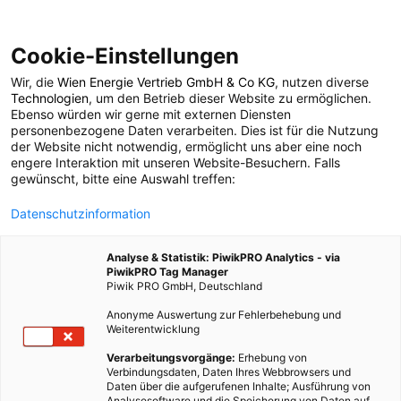
Cookie-Einstellungen
Wir, die
Wien Energie Vertrieb GmbH & Co KG
, nutzen diverse
POSTS BY TAG
Technologien
, um den Betrieb dieser Website zu ermöglichen.
Ebenso würden wir gerne mit externen Diensten
Fortbewegen
personenbezogene Daten verarbeiten. Dies ist für die Nutzung
der Website nicht notwendig, ermöglicht uns aber eine noch
engere Interaktion mit unseren Website-Besuchern. Falls
gewünscht, bitte eine Auswahl treffen:
1 BEITRAG
Datenschutzinformation
Analyse & Statistik: PiwikPRO Analytics - via
PiwikPRO Tag Manager
Piwik PRO GmbH, Deutschland
Anonyme Auswertung zur Fehlerbehebung und
Weiterentwicklung
Verarbeitungsvorgänge:
Erhebung von
Verbindungsdaten, Daten Ihres Webbrowsers und
Daten über die aufgerufenen Inhalte; Ausführung von
Analysesoftware und die Speicherung von Daten auf