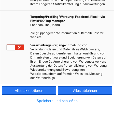
Ihrem Endgerät; Statistikerstellung für Auswertungen.
VERKEHR & TRANSPORT
Targeting/Profiling/Werbung: Facebook Pixel - via
Nachhaltige Mobilität: Alternativ fahren
PiwikPRO Tag Manager
Facebook Inc., Irland
24. FEBRUAR 2011
VON
ENERGIELEBEN REDAKTION
Zielgruppengerechte Information außerhalb unserer
Mobilität in unserer Gesellschaft meint fast immer den
Website
Automobilverkehr. Neben Begleiterscheinungen wie Lärm,
Verarbeitungsvorgänge:
Erhebung von
Abgasen und dem großen Platzbedarf für Fahrbahnen im
Verbindungsdaten und Daten ihres Webbrowsers;
Individualverkehr sind Autos aber auch nicht optimal in der…
Daten über die aufgerufenen Inhalte; Ausführung von
Drittanbietersoftware und Speicherung von Daten auf
ihrem Endgerät; Anreicherung von Werbenetzwerken;
BEITRAG ANSEHEN
Auswertung der Daten; Personalisierung von Werbung;
Wiedererkennung und Bewerbung von
Websitebesuchern auf fremden Websites, Messung
TEILEN
des Werbeerfolgs
Alles akzeptieren
Alles ablehnen
Speichern und schließen
FEATURED BEITRÄGE