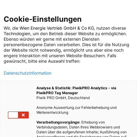
Cookie-Einstellungen
Wir, die
Wien Energie Vertrieb GmbH & Co KG
, nutzen diverse
POSTS BY TAG
Technologien
, um den Betrieb dieser Website zu ermöglichen.
Ebenso würden wir gerne mit externen Diensten
Frühlingsgefühle
personenbezogene Daten verarbeiten. Dies ist für die Nutzung
der Website nicht notwendig, ermöglicht uns aber eine noch
engere Interaktion mit unseren Website-Besuchern. Falls
gewünscht, bitte eine Auswahl treffen:
1 BEITRAG
Datenschutzinformation
Analyse & Statistik: PiwikPRO Analytics - via
PiwikPRO Tag Manager
Piwik PRO GmbH, Deutschland
Anonyme Auswertung zur Fehlerbehebung und
Weiterentwicklung
Verarbeitungsvorgänge:
Erhebung von
Verbindungsdaten, Daten Ihres Webbrowsers und
Daten über die aufgerufenen Inhalte; Ausführung von
Analysesoftware und die Speicherung von Daten auf