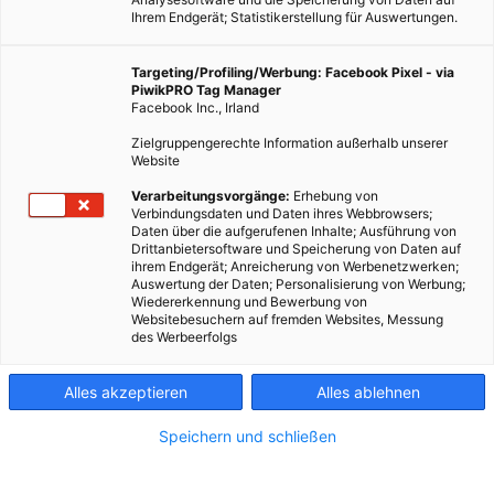
Ihrem Endgerät; Statistikerstellung für Auswertungen.
Targeting/Profiling/Werbung: Facebook Pixel - via
PiwikPRO Tag Manager
LEBEN
Facebook Inc., Irland
Die 7 schönsten Frühlingsboten
Zielgruppengerechte Information außerhalb unserer
Website
21. MÄRZ 2014
VON
ENERGIELEBEN REDAKTION
Verarbeitungsvorgänge:
Erhebung von
Frühlingsgefühle und wärmende Sonnenstrahlen. Der Winter
Verbindungsdaten und Daten ihres Webbrowsers;
neigt sich schön langsam dem Ende zu und Frühlingsboten
Daten über die aufgerufenen Inhalte; Ausführung von
Drittanbietersoftware und Speicherung von Daten auf
kündigen die neue Jahreszeit an.
ihrem Endgerät; Anreicherung von Werbenetzwerken;
Auswertung der Daten; Personalisierung von Werbung;
Wiedererkennung und Bewerbung von
BEITRAG ANSEHEN
Websitebesuchern auf fremden Websites, Messung
des Werbeerfolgs
TEILEN
Alles akzeptieren
Alles ablehnen
Speichern und schließen
FEATURED BEITRÄGE