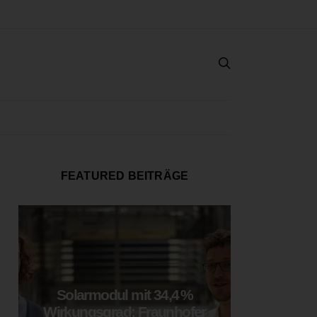
FEATURED BEITRÄGE
Solarmodul mit 34,4 %
LOOP
Wirkungsgrad: Fraunhofer
München