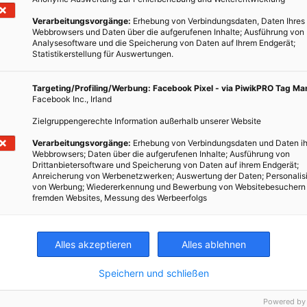
Verarbeitungsvorgänge:
Erhebung von Verbindungsdaten, Daten Ihres
Webbrowsers und Daten über die aufgerufenen Inhalte; Ausführung von
Analysesoftware und die Speicherung von Daten auf Ihrem Endgerät;
Statistikerstellung für Auswertungen.
TWEET
Targeting/Profiling/Werbung: Facebook Pixel - via PiwikPRO Tag M
Facebook Inc., Irland
Zielgruppengerechte Information außerhalb unserer Website
Verarbeitungsvorgänge:
Erhebung von Verbindungsdaten und Daten ih
Webbrowsers; Daten über die aufgerufenen Inhalte; Ausführung von
Drittanbietersoftware und Speicherung von Daten auf ihrem Endgerät;
ECHER
SOMMER
SOMMERZEIT
BLUME
MAIGLÖCKCHEN
Anreicherung von Werbenetzwerken; Auswertung der Daten; Personalis
von Werbung; Wiedererkennung und Bewerbung von Websitebesuchern
HLE
GÄNSEBLÜMCHEN
SCHNEEGLÖCKCHEN
fremden Websites, Messung des Werbeerfolgs
Alles akzeptieren
Alles ablehnen
Speichern und schließen
Powered by