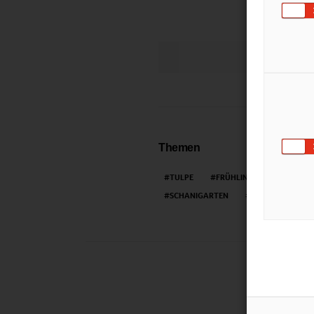
LIKE
Themen
TULPE
FRÜHLING
MÄRZENB
SCHANIGARTEN
FRÜHLINGSGEFÜ