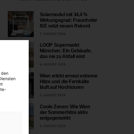
Solarmodul mit 34,4 %
Wirkungsgrad: Fraunhofer
1
ISE setzt neuen Rekord
7. AUGUST 2026
LOOP Supermarkt
München: Ein Gebäude,
2
das nie zu Abfall wird
6. AUGUST 2026
 den
Wien erlebt erneut extreme
Diensten
Hitze und die Fernkälte
ht
3
läuft auf Hochtouren
te-
5. AUGUST 2026
Coole Zonen: Wie Wien
der Sommerhitze aktiv
4
entgegenwirkt
3. AUGUST 2026