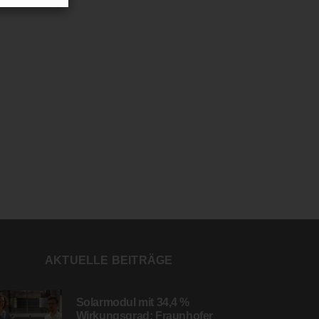
AKTUELLE BEITRÄGE
Solarmodul mit 34,4 %
Wirkungsgrad: Fraunhofer