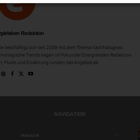
gieleben Redaktion
e beschäftigt sich seit 2008 mit dem Thema Nachhaltigkeit.
hnologische Trends liegen im Fokus der Energieleben Redaktion.
en, Mode und Ernährung runden das Angebot ab.
NAVIGATION
MAGAZIN