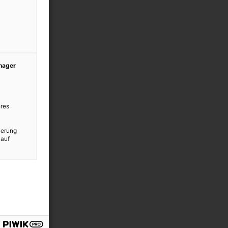
anager
res
ierung
 auf