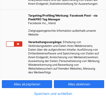
Ihrem Endgerät; Statistikerstellung für Auswertungen.
Targeting/Profiling/Werbung: Facebook Pixel - via
PiwikPRO Tag Manager
Facebook Inc., Irland
Zielgruppengerechte Information außerhalb unserer
Website
LEBEN
Verarbeitungsvorgänge:
Erhebung von
Verbindungsdaten und Daten ihres Webbrowsers;
Kunst aus dem 3D-Drucker für Blinde
Daten über die aufgerufenen Inhalte; Ausführung von
Drittanbietersoftware und Speicherung von Daten auf
12. MAI 2016
VON
ENERGIELEBEN REDAKTION
ihrem Endgerät; Anreicherung von Werbenetzwerken;
Auswertung der Daten; Personalisierung von Werbung;
Gemälde für Sehbehinderte erfassbar machen.
Wiedererkennung und Bewerbung von
Websitebesuchern auf fremden Websites, Messung
des Werbeerfolgs
BEITRAG ANSEHEN
Alles akzeptieren
Alles ablehnen
TEILEN
Speichern und schließen