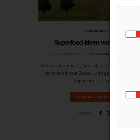
ERNÄHRUNG
Superfood-Ideen von Pinterest
15. FEBRUAR 2021
VON
ENERGIELEBEN REDAKTION
Was unser Immunsystem jetzt am meisten braucht
ein ordentlicher Boost – und genau hier kom
Superfoods ins Spiel!
BEITRAG ANSEHEN
TEILEN