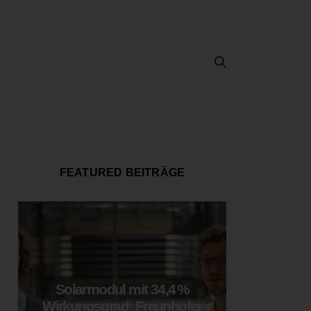
FEATURED BEITRÄGE
Solarmodul mit 34,4 %
LOOP
Wirkungsgrad: Fraunhofer
München