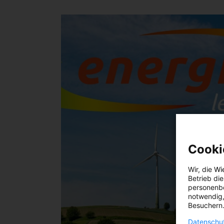
Cooki
Wir, die
Wi
Betrieb di
personenbe
notwendig,
Besuchern.
Datenschut