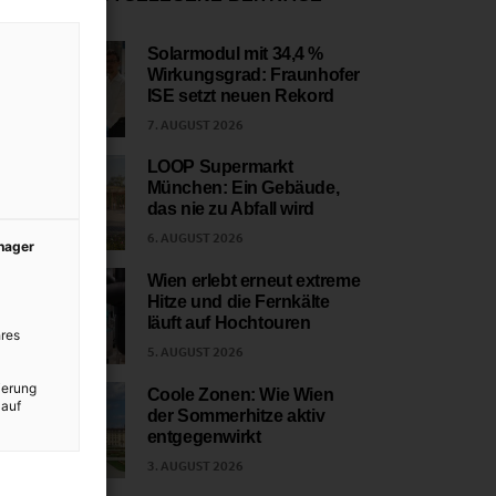
Solarmodul mit 34,4 %
Wirkungsgrad: Fraunhofer
1
ISE setzt neuen Rekord
7. AUGUST 2026
LOOP Supermarkt
München: Ein Gebäude,
2
das nie zu Abfall wird
6. AUGUST 2026
anager
Wien erlebt erneut extreme
Hitze und die Fernkälte
3
läuft auf Hochtouren
res
5. AUGUST 2026
ierung
Coole Zonen: Wie Wien
 auf
der Sommerhitze aktiv
4
entgegenwirkt
3. AUGUST 2026