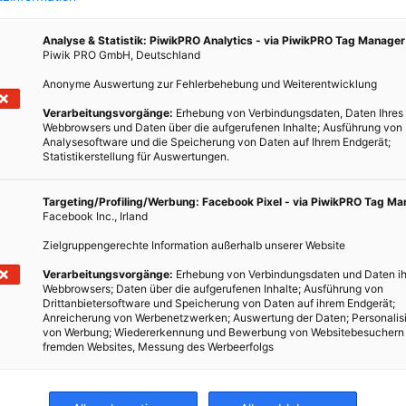
Analyse & Statistik: PiwikPRO Analytics - via PiwikPRO Tag Manager
Piwik PRO GmbH, Deutschland
Anonyme Auswertung zur Fehlerbehebung und Weiterentwicklung
ERNÄHRUNG
Verarbeitungsvorgänge:
Erhebung von Verbindungsdaten, Daten Ihres
Superfoods aus unseren Gärten
Webbrowsers und Daten über die aufgerufenen Inhalte; Ausführung von
Analysesoftware und die Speicherung von Daten auf Ihrem Endgerät;
Statistikerstellung für Auswertungen.
28. JUNI 2019
VON
ULRIKE GÖBL
, ist
Das beste liegt oft so nah! Wieso heimische
Targeting/Profiling/Werbung: Facebook Pixel - via PiwikPRO Tag M
men
Nahrungsmittel besser sind als viel beworbene
Facebook Inc., Irland
exotische Superfoods.
Zielgruppengerechte Information außerhalb unserer Website
Verarbeitungsvorgänge:
Erhebung von Verbindungsdaten und Daten ih
BEITRAG ANSEHEN
Webbrowsers; Daten über die aufgerufenen Inhalte; Ausführung von
Drittanbietersoftware und Speicherung von Daten auf ihrem Endgerät;
Anreicherung von Werbenetzwerken; Auswertung der Daten; Personalis
TEILEN
von Werbung; Wiedererkennung und Bewerbung von Websitebesuchern
fremden Websites, Messung des Werbeerfolgs