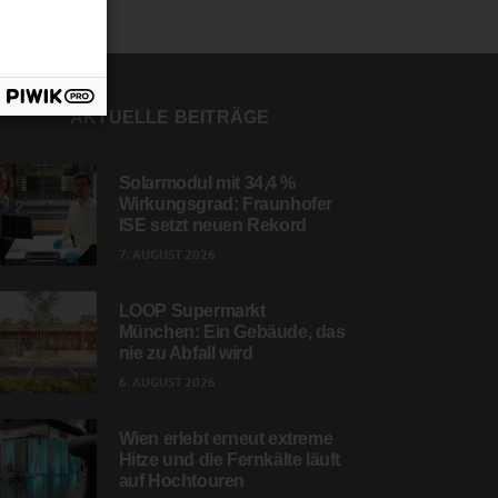
AKTUELLE BEITRÄGE
Solarmodul mit 34,4 %
Wirkungsgrad: Fraunhofer
ISE setzt neuen Rekord
7. AUGUST 2026
LOOP Supermarkt
München: Ein Gebäude, das
nie zu Abfall wird
6. AUGUST 2026
Wien erlebt erneut extreme
Hitze und die Fernkälte läuft
auf Hochtouren