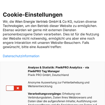
Cookie-Einstellungen
Wir, die
Wien Energie Vertrieb GmbH & Co KG
, nutzen diverse
POSTS BY TAG
Technologien
, um den Betrieb dieser Website zu ermöglichen.
Ebenso würden wir gerne mit externen Diensten
Gruseltour
personenbezogene Daten verarbeiten. Dies ist für die Nutzung
der Website nicht notwendig, ermöglicht uns aber eine noch
engere Interaktion mit unseren Website-Besuchern. Falls
gewünscht, bitte eine Auswahl treffen:
1 BEITRAG
Datenschutzinformation
Analyse & Statistik: PiwikPRO Analytics - via
PiwikPRO Tag Manager
Piwik PRO GmbH, Deutschland
Anonyme Auswertung zur Fehlerbehebung und
Weiterentwicklung
Verarbeitungsvorgänge:
Erhebung von
Verbindungsdaten, Daten Ihres Webbrowsers und
Daten über die aufgerufenen Inhalte; Ausführung von
Analysesoftware und die Speicherung von Daten auf