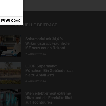
AKTUELLE BEITRÄGE
Solarmodul mit 34,4 %
Wirkungsgrad: Fraunhofer
ISE setzt neuen Rekord
7. AUGUST 2026
LOOP Supermarkt
München: Ein Gebäude, das
nie zu Abfall wird
6. AUGUST 2026
Wien erlebt erneut extreme
Hitze und die Fernkälte läuft
auf Hochtouren