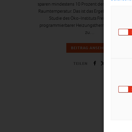
sparen mindestens 10 Prozent der Heizenergie fü
Raumtemperatur. Das ist das Ergebnis einer aktu
Studie des Öko-Instituts Freiburg. Vorteile
programmierbarer Heizungsthermostate Die R
zu…
BEITRAG ANSEHEN
TEILEN