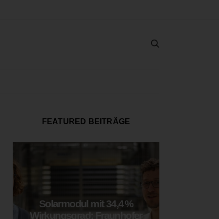
FEATURED BEITRÄGE
Solarmodul mit 34,4 %
LOOP
Wirkungsgrad: Fraunhofer
München