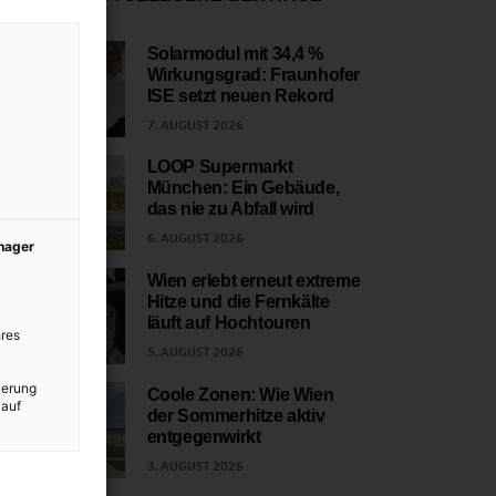
Solarmodul mit 34,4 %
Wirkungsgrad: Fraunhofer
1
ISE setzt neuen Rekord
7. AUGUST 2026
LOOP Supermarkt
München: Ein Gebäude,
2
das nie zu Abfall wird
6. AUGUST 2026
anager
Wien erlebt erneut extreme
Hitze und die Fernkälte
3
läuft auf Hochtouren
res
5. AUGUST 2026
ierung
Coole Zonen: Wie Wien
 auf
der Sommerhitze aktiv
4
entgegenwirkt
3. AUGUST 2026