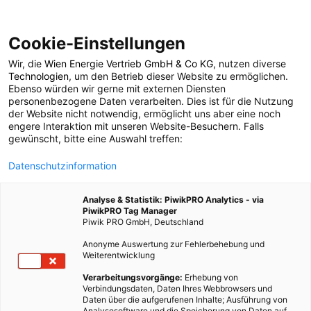
Cookie-Einstellungen
Wir, die
Wien Energie Vertrieb GmbH & Co KG
, nutzen diverse
POSTS BY TAG
Technologien
, um den Betrieb dieser Website zu ermöglichen.
Ebenso würden wir gerne mit externen Diensten
hippocampus
personenbezogene Daten verarbeiten. Dies ist für die Nutzung
der Website nicht notwendig, ermöglicht uns aber eine noch
engere Interaktion mit unseren Website-Besuchern. Falls
gewünscht, bitte eine Auswahl treffen:
1 BEITRAG
Datenschutzinformation
Analyse & Statistik: PiwikPRO Analytics - via
PiwikPRO Tag Manager
Piwik PRO GmbH, Deutschland
Anonyme Auswertung zur Fehlerbehebung und
Weiterentwicklung
Verarbeitungsvorgänge:
Erhebung von
Verbindungsdaten, Daten Ihres Webbrowsers und
Daten über die aufgerufenen Inhalte; Ausführung von
Analysesoftware und die Speicherung von Daten auf