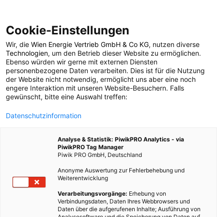
Cookie-Einstellungen
Wir, die
Wien Energie Vertrieb GmbH & Co KG
, nutzen diverse
POSTS BY TAG
Technologien
, um den Betrieb dieser Website zu ermöglichen.
Ebenso würden wir gerne mit externen Diensten
Holzverbrauch
personenbezogene Daten verarbeiten. Dies ist für die Nutzung
der Website nicht notwendig, ermöglicht uns aber eine noch
engere Interaktion mit unseren Website-Besuchern. Falls
gewünscht, bitte eine Auswahl treffen:
2 BEITRÄGE
Datenschutzinformation
Analyse & Statistik: PiwikPRO Analytics - via
PiwikPRO Tag Manager
Piwik PRO GmbH, Deutschland
Anonyme Auswertung zur Fehlerbehebung und
Weiterentwicklung
Verarbeitungsvorgänge:
Erhebung von
Verbindungsdaten, Daten Ihres Webbrowsers und
Daten über die aufgerufenen Inhalte; Ausführung von
Analysesoftware und die Speicherung von Daten auf