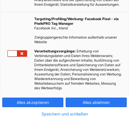
Ihrem Endgerät; Statistikerstellung für Auswertungen.
Targeting/Profiling/Werbung: Facebook Pixel - via
PiwikPRO Tag Manager
Facebook Inc., Irland
Zielgruppengerechte Information außerhalb unserer
Website
LEBEN
Verarbeitungsvorgänge:
Erhebung von
Verbindungsdaten und Daten ihres Webbrowsers;
IMPACT2C – Web-Atlas zum Klimawandel
Daten über die aufgerufenen Inhalte; Ausführung von
Drittanbietersoftware und Speicherung von Daten auf
17. DEZEMBER 2015
VON
MARTINA LIEL
ihrem Endgerät; Anreicherung von Werbenetzwerken;
Auswertung der Daten; Personalisierung von Werbung;
Interaktiver Online-Atlas zeigt Auswirkungen von 2 Grad
Wiedererkennung und Bewerbung von
Temperaturanstieg auf Europa.
Websitebesuchern auf fremden Websites, Messung
des Werbeerfolgs
BEITRAG ANSEHEN
Alles akzeptieren
Alles ablehnen
TEILEN
Speichern und schließen