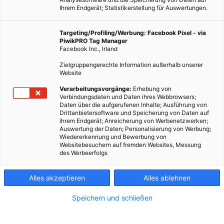
Ihrem Endgerät; Statistikerstellung für Auswertungen.
Targeting/Profiling/Werbung: Facebook Pixel - via
PiwikPRO Tag Manager
EVENTS
Facebook Inc., Irland
Tipps zum Bauen und Sanieren: Infoabend am 5. März
Zielgruppengerechte Information außerhalb unserer
Website
21. FEBRUAR 2013
VON
ENERGIELEBEN REDAKTION
Verarbeitungsvorgänge:
Erhebung von
Am 5. März ist ab 18:00 Uhr Bau-Infoabend. Da stehen die
Verbindungsdaten und Daten ihres Webbrowsers;
Fachexperten des Wien Energie Hauses bereit, um über die
Daten über die aufgerufenen Inhalte; Ausführung von
Drittanbietersoftware und Speicherung von Daten auf
Grundlagen zu sprechen und nützliche Tipps und Tricks zu
ihrem Endgerät; Anreicherung von Werbenetzwerken;
teilen: gratis.
Auswertung der Daten; Personalisierung von Werbung;
Wiedererkennung und Bewerbung von
Websitebesuchern auf fremden Websites, Messung
des Werbeerfolgs
BEITRAG ANSEHEN
TEILEN
Alles akzeptieren
Alles ablehnen
Speichern und schließen