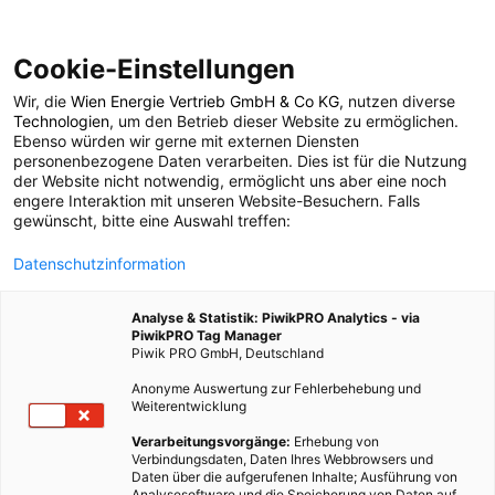
Cookie-Einstellungen
Wir, die
Wien Energie Vertrieb GmbH & Co KG
, nutzen diverse
POSTS BY TAG
Technologien
, um den Betrieb dieser Website zu ermöglichen.
Ebenso würden wir gerne mit externen Diensten
Informationen
personenbezogene Daten verarbeiten. Dies ist für die Nutzung
der Website nicht notwendig, ermöglicht uns aber eine noch
engere Interaktion mit unseren Website-Besuchern. Falls
gewünscht, bitte eine Auswahl treffen:
1 BEITRAG
Datenschutzinformation
Analyse & Statistik: PiwikPRO Analytics - via
PiwikPRO Tag Manager
Piwik PRO GmbH, Deutschland
Anonyme Auswertung zur Fehlerbehebung und
Weiterentwicklung
Verarbeitungsvorgänge:
Erhebung von
Verbindungsdaten, Daten Ihres Webbrowsers und
Daten über die aufgerufenen Inhalte; Ausführung von
Analysesoftware und die Speicherung von Daten auf