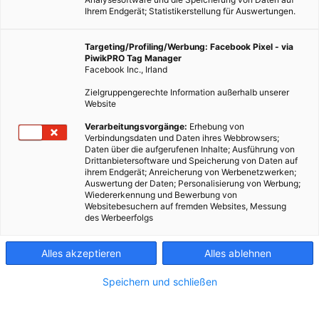
Ihrem Endgerät; Statistikerstellung für Auswertungen.
Targeting/Profiling/Werbung: Facebook Pixel - via
PiwikPRO Tag Manager
Facebook Inc., Irland
Zielgruppengerechte Information außerhalb unserer
Website
Verarbeitungsvorgänge:
Erhebung von
MOBILITÄT
Verbindungsdaten und Daten ihres Webbrowsers;
Daten über die aufgerufenen Inhalte; Ausführung von
Mach den Bus mit dem Rad
Drittanbietersoftware und Speicherung von Daten auf
ihrem Endgerät; Anreicherung von Werbenetzwerken;
18. OKTOBER 2012
VON
MARTIN SKOPAL
Auswertung der Daten; Personalisierung von Werbung;
Wiedererkennung und Bewerbung von
Radfahren im Alltag ist ein einsames Vergnügen. Jeder fährt
Websitebesuchern auf fremden Websites, Messung
des Werbeerfolgs
schnellstens dorthin, wohin er möchte. Zwei Wege, wie sich das
in Zukunft gemeinsam ändern könnte.
Alles akzeptieren
Alles ablehnen
BEITRAG ANSEHEN
Speichern und schließen
TEILEN