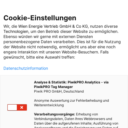
Cookie-Einstellungen
Wir, die
Wien Energie Vertrieb GmbH & Co KG
, nutzen diverse
POSTS BY TAG
Technologien
, um den Betrieb dieser Website zu ermöglichen.
Ebenso würden wir gerne mit externen Diensten
Innenstadtbusse
personenbezogene Daten verarbeiten. Dies ist für die Nutzung
der Website nicht notwendig, ermöglicht uns aber eine noch
engere Interaktion mit unseren Website-Besuchern. Falls
gewünscht, bitte eine Auswahl treffen:
1 BEITRAG
Datenschutzinformation
Analyse & Statistik: PiwikPRO Analytics - via
PiwikPRO Tag Manager
Piwik PRO GmbH, Deutschland
Anonyme Auswertung zur Fehlerbehebung und
Weiterentwicklung
Verarbeitungsvorgänge:
Erhebung von
Verbindungsdaten, Daten Ihres Webbrowsers und
Daten über die aufgerufenen Inhalte; Ausführung von
Analysesoftware und die Speicherung von Daten auf