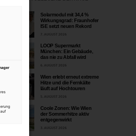
Solarmodul mit 34,4 %
Wirkungsgrad: Fraunhofer
1
ISE setzt neuen Rekord
7. AUGUST 2026
LOOP Supermarkt
München: Ein Gebäude,
2
das nie zu Abfall wird
6. AUGUST 2026
anager
Wien erlebt erneut extreme
Hitze und die Fernkälte
3
läuft auf Hochtouren
res
5. AUGUST 2026
ierung
Coole Zonen: Wie Wien
 auf
der Sommerhitze aktiv
4
entgegenwirkt
3. AUGUST 2026