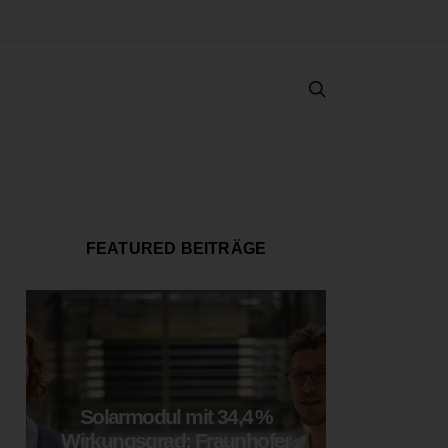
FEATURED BEITRÄGE
Solarmodul mit 34,4 %
LOOP
Wirkungsgrad: Fraunhofer
München