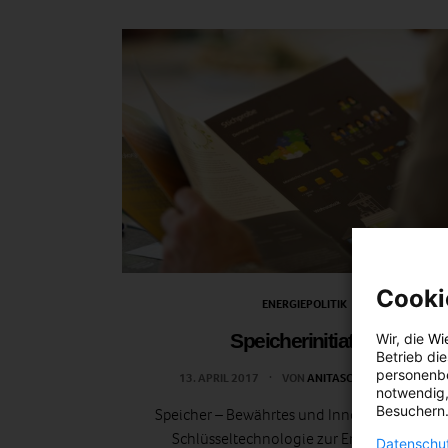
Cooki
ENERGIEPOLITIK
Speicherinitiative
Wir, die
Wi
Betrieb di
personenbe
13. APRIL 2017
VON
ANITASCHERNHAMMER
notwendig,
Besuchern.
Speicher – Bewährtes und Innovatives aus de
Schlüsseltechnologie zur Energiewende
Datenschut