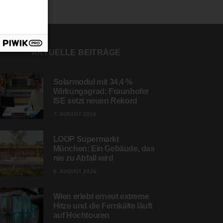
AKTUELLE BEITRÄGE
Solarmodul mit 34,4 %
Wirkungsgrad: Fraunhofer
ISE setzt neuen Rekord
7. AUGUST 2026
LOOP Supermarkt
München: Ein Gebäude, das
nie zu Abfall wird
6. AUGUST 2026
Wien erlebt erneut extreme
Hitze und die Fernkälte läuft
auf Hochtouren