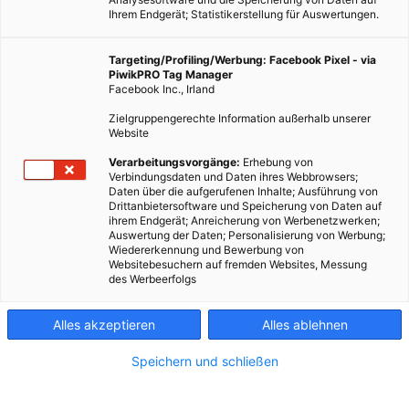
Ihrem Endgerät; Statistikerstellung für Auswertungen.
Targeting/Profiling/Werbung: Facebook Pixel - via
PiwikPRO Tag Manager
Facebook Inc., Irland
Zielgruppengerechte Information außerhalb unserer
Website
LEBEN
Verarbeitungsvorgänge:
Erhebung von
Verbindungsdaten und Daten ihres Webbrowsers;
Kantinentabletts aus nachwachsenden Rohstoffen
Daten über die aufgerufenen Inhalte; Ausführung von
Drittanbietersoftware und Speicherung von Daten auf
28. OKTOBER 2015
VON
MARTINA LIEL
ihrem Endgerät; Anreicherung von Werbenetzwerken;
Auswertung der Daten; Personalisierung von Werbung;
FH Bingen entwickelt biogenes Tablett.
Wiedererkennung und Bewerbung von
Websitebesuchern auf fremden Websites, Messung
des Werbeerfolgs
BEITRAG ANSEHEN
Alles akzeptieren
Alles ablehnen
TEILEN
Speichern und schließen