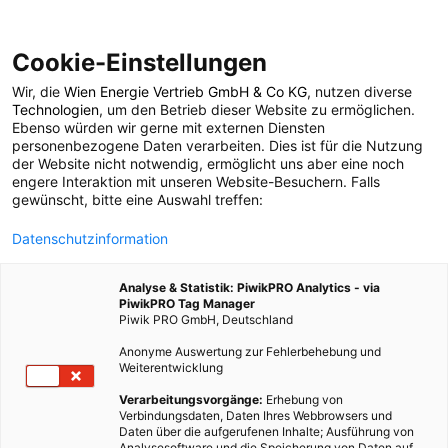
Cookie-Einstellungen
Wir, die
Wien Energie Vertrieb GmbH & Co KG
, nutzen diverse
POSTS BY TAG
Technologien
, um den Betrieb dieser Website zu ermöglichen.
Ebenso würden wir gerne mit externen Diensten
Kantinentabletts
personenbezogene Daten verarbeiten. Dies ist für die Nutzung
der Website nicht notwendig, ermöglicht uns aber eine noch
engere Interaktion mit unseren Website-Besuchern. Falls
gewünscht, bitte eine Auswahl treffen:
1 BEITRAG
Datenschutzinformation
Analyse & Statistik: PiwikPRO Analytics - via
PiwikPRO Tag Manager
Piwik PRO GmbH, Deutschland
Anonyme Auswertung zur Fehlerbehebung und
Weiterentwicklung
Verarbeitungsvorgänge:
Erhebung von
Verbindungsdaten, Daten Ihres Webbrowsers und
Daten über die aufgerufenen Inhalte; Ausführung von
Analysesoftware und die Speicherung von Daten auf