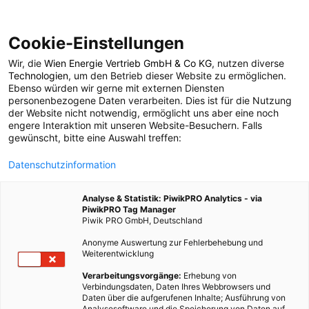
Cookie-Einstellungen
Wir, die
Wien Energie Vertrieb GmbH & Co KG
, nutzen diverse
POSTS BY TAG
Technologien
, um den Betrieb dieser Website zu ermöglichen.
Ebenso würden wir gerne mit externen Diensten
kulinarische
personenbezogene Daten verarbeiten. Dies ist für die Nutzung
der Website nicht notwendig, ermöglicht uns aber eine noch
engere Interaktion mit unseren Website-Besuchern. Falls
reisefreuden
gewünscht, bitte eine Auswahl treffen:
Datenschutzinformation
1 BEITRAG
Analyse & Statistik: PiwikPRO Analytics - via
PiwikPRO Tag Manager
Piwik PRO GmbH, Deutschland
Anonyme Auswertung zur Fehlerbehebung und
Weiterentwicklung
Verarbeitungsvorgänge:
Erhebung von
Verbindungsdaten, Daten Ihres Webbrowsers und
Daten über die aufgerufenen Inhalte; Ausführung von
Analysesoftware und die Speicherung von Daten auf