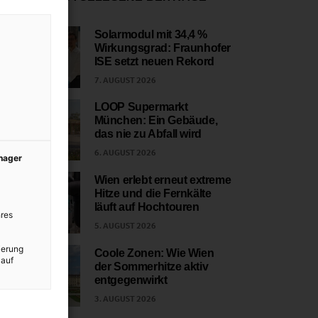
Solarmodul mit 34,4 %
Wirkungsgrad: Fraunhofer
1
ISE setzt neuen Rekord
7. AUGUST 2026
LOOP Supermarkt
München: Ein Gebäude,
2
das nie zu Abfall wird
6. AUGUST 2026
anager
Wien erlebt erneut extreme
Hitze und die Fernkälte
3
läuft auf Hochtouren
res
5. AUGUST 2026
ierung
Coole Zonen: Wie Wien
 auf
der Sommerhitze aktiv
4
entgegenwirkt
3. AUGUST 2026