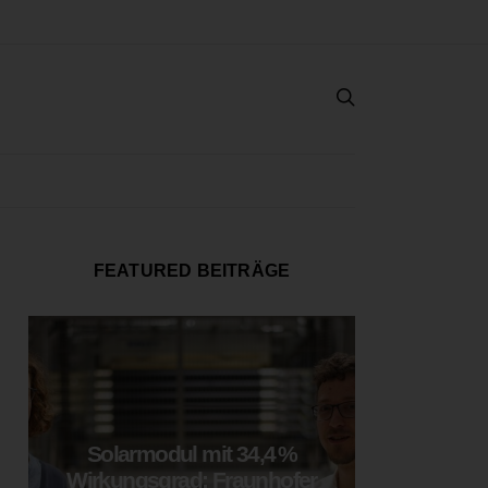
FEATURED BEITRÄGE
Solarmodul mit 34,4 %
LOOP
Wirkungsgrad: Fraunhofer
München