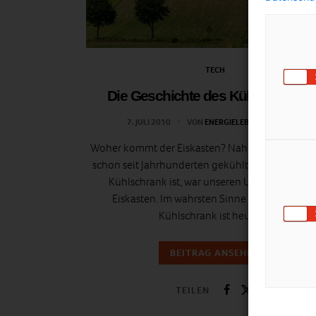
TECH
Die Geschichte des Kühlschranke
7. JULI 2010
VON
ENERGIELEBEN REDAKTION
Woher kommt der Eiskasten? Nahrungsmittel w
schon seit Jahrhunderten gekühlt. Was uns heut
Kühlschrank ist, war unseren Urgroßeltern d
Eiskasten. Im wahrsten Sinne des Wortes. Ei
Kühlschrank ist heute…
BEITRAG ANSEHEN
TEILEN