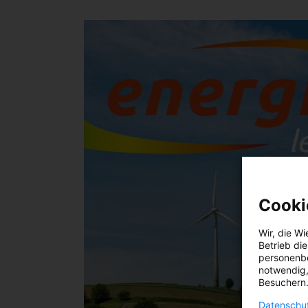
Cooki
Wir, die
Wi
Betrieb di
personenbe
notwendig,
Besuchern.
Datenschut