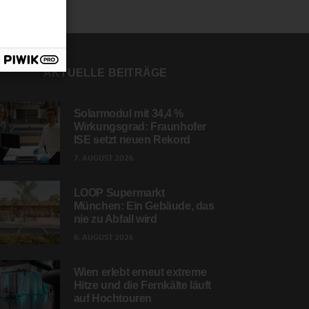
AKTUELLE BEITRÄGE
Solarmodul mit 34,4 %
Wirkungsgrad: Fraunhofer
ISE setzt neuen Rekord
7. AUGUST 2026
LOOP Supermarkt
München: Ein Gebäude, das
nie zu Abfall wird
6. AUGUST 2026
Wien erlebt erneut extreme
Hitze und die Fernkälte läuft
auf Hochtouren