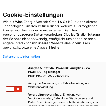
Cookie-Einstellungen
Wir, die
Wien Energie Vertrieb GmbH & Co KG
, nutzen diverse
POSTS BY TAG
Technologien
, um den Betrieb dieser Website zu ermöglichen.
Ebenso würden wir gerne mit externen Diensten
kunststoffabbauendes
personenbezogene Daten verarbeiten. Dies ist für die Nutzung
der Website nicht notwendig, ermöglicht uns aber eine noch
engere Interaktion mit unseren Website-Besuchern. Falls
Bakterium
gewünscht, bitte eine Auswahl treffen:
Datenschutzinformation
1 BEITRAG
Analyse & Statistik: PiwikPRO Analytics - via
PiwikPRO Tag Manager
Piwik PRO GmbH, Deutschland
Anonyme Auswertung zur Fehlerbehebung und
Weiterentwicklung
Verarbeitungsvorgänge:
Erhebung von
Verbindungsdaten, Daten Ihres Webbrowsers und
Daten über die aufgerufenen Inhalte; Ausführung von
Analysesoftware und die Speicherung von Daten auf