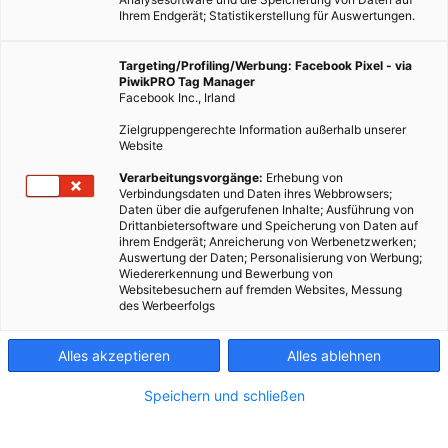
Ihrem Endgerät; Statistikerstellung für Auswertungen.
Targeting/Profiling/Werbung: Facebook Pixel - via
PiwikPRO Tag Manager
Facebook Inc., Irland
Zielgruppengerechte Information außerhalb unserer
Website
Verarbeitungsvorgänge:
Erhebung von
Verbindungsdaten und Daten ihres Webbrowsers;
Daten über die aufgerufenen Inhalte; Ausführung von
ENERGIEPOLITIK
Drittanbietersoftware und Speicherung von Daten auf
ihrem Endgerät; Anreicherung von Werbenetzwerken;
Erstes kunststoffabbauendes Bakterium
Auswertung der Daten; Personalisierung von Werbung;
Wiedererkennung und Bewerbung von
30. MÄRZ 2016
VON
MARTINA LIEL
Websitebesuchern auf fremden Websites, Messung
des Werbeerfolgs
Neue Entdeckung: Bakterium, das PET zersetzt.
Alles akzeptieren
Alles ablehnen
BEITRAG ANSEHEN
Speichern und schließen
TEILEN