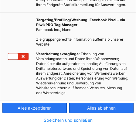
Ihrem Endgerät; Statistikerstellung für Auswertungen.
Targeting/Profiling/Werbung: Facebook Pixel - via
PiwikPRO Tag Manager
LEBEN
Facebook Inc., Irland
Yayoi im LED-Wunderland
Zielgruppengerechte Information außerhalb unserer
Website
22. MAI 2014
VON
ENERGIELEBEN REDAKTION
Verarbeitungsvorgänge:
Erhebung von
Mit Spiegeln, Videoinstallationen und LED-Lampen erzeugt
Verbindungsdaten und Daten ihres Webbrowsers;
Yayoi Kusama ihre unendlichen Welten. Die Besucher in New
Daten über die aufgerufenen Inhalte; Ausführung von
Drittanbietersoftware und Speicherung von Daten auf
York standen dafür stundenlang Schlange.
ihrem Endgerät; Anreicherung von Werbenetzwerken;
Auswertung der Daten; Personalisierung von Werbung;
Wiedererkennung und Bewerbung von
BEITRAG ANSEHEN
Websitebesuchern auf fremden Websites, Messung
des Werbeerfolgs
TEILEN
Alles akzeptieren
Alles ablehnen
Speichern und schließen
FEATURED BEITRÄGE