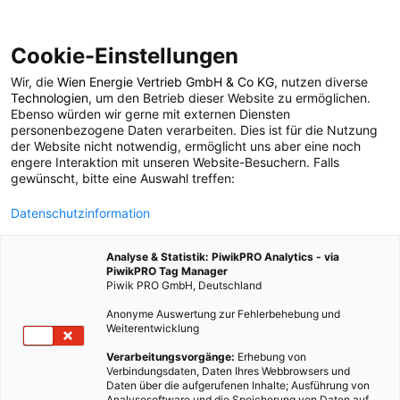
Cookie-Einstellungen
Wir, die
Wien Energie Vertrieb GmbH & Co KG
, nutzen diverse
POSTS BY TAG
Technologien
, um den Betrieb dieser Website zu ermöglichen.
Ebenso würden wir gerne mit externen Diensten
Kutchkermarkt
personenbezogene Daten verarbeiten. Dies ist für die Nutzung
der Website nicht notwendig, ermöglicht uns aber eine noch
engere Interaktion mit unseren Website-Besuchern. Falls
gewünscht, bitte eine Auswahl treffen:
1 BEITRAG
Datenschutzinformation
Analyse & Statistik: PiwikPRO Analytics - via
PiwikPRO Tag Manager
Piwik PRO GmbH, Deutschland
Anonyme Auswertung zur Fehlerbehebung und
Weiterentwicklung
Verarbeitungsvorgänge:
Erhebung von
Verbindungsdaten, Daten Ihres Webbrowsers und
Daten über die aufgerufenen Inhalte; Ausführung von
Analysesoftware und die Speicherung von Daten auf