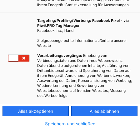
Ihrem Endgerät; Statistikerstellung für Auswertungen.
Targeting/Profiling/Werbung: Facebook Pixel - via
LEBEN
PiwikPRO Tag Manager
Facebook Inc., Irland
Die schönsten 10 Märkte in Wien
Zielgruppengerechte Information außerhalb unserer
Website
TEILEN
Verarbeitungsvorgänge:
Erhebung von
24. MAI 2013
VON
ENERGIELEBEN REDAKTION
Verbindungsdaten und Daten ihres Webbrowsers;
Daten über die aufgerufenen Inhalte; Ausführung von
Drittanbietersoftware und Speicherung von Daten auf
ihrem Endgerät; Anreicherung von Werbenetzwerken;
Auswertung der Daten; Personalisierung von Werbung;
Wiedererkennung und Bewerbung von
Websitebesuchern auf fremden Websites, Messung
des Werbeerfolgs
Alles akzeptieren
Alles ablehnen
Speichern und schließen