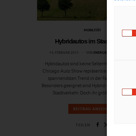
MOBILITÄT
Hybridautos im Stadtverkehr
14. FEBRUAR 2011
VON
ENERGIELEBEN REDAKTION
Hybridautos sind keine Seltenheit mehr. Auf 
Chicago Auto Show repräsentieren sie derzeit
spannendsten Trend in der Fahrzeugtechnik
Besonders geeignet sind Hybrid-Fahrzeuge für
Stadtverkehr. Doch ihr größter Vorteil…
BEITRAG ANSEHEN
TEILEN