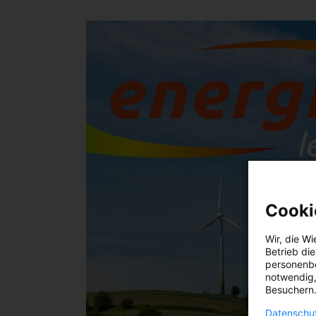
Cooki
Wir, die
Wi
Betrieb di
personenbe
notwendig,
Besuchern.
Datenschut