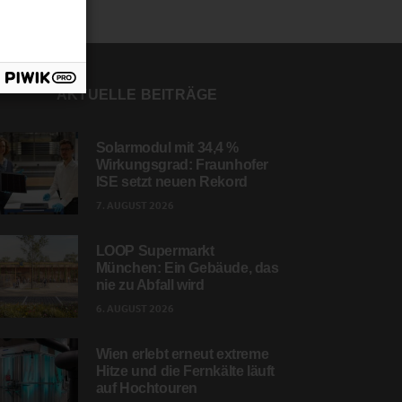
AKTUELLE BEITRÄGE
Solarmodul mit 34,4 %
Wirkungsgrad: Fraunhofer
ISE setzt neuen Rekord
7. AUGUST 2026
LOOP Supermarkt
München: Ein Gebäude, das
nie zu Abfall wird
6. AUGUST 2026
Wien erlebt erneut extreme
Hitze und die Fernkälte läuft
auf Hochtouren