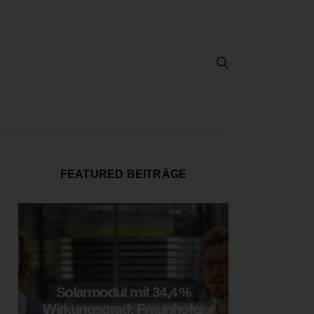
FEATURED BEITRÄGE
Solarmodul mit 34,4 %
LOOP
Wirkungsgrad: Fraunhofer
München