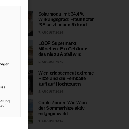
Solarmodul mit 34,4 %
Wirkungsgrad: Fraunhofer
1
ISE setzt neuen Rekord
7. AUGUST 2026
LOOP Supermarkt
München: Ein Gebäude,
2
das nie zu Abfall wird
6. AUGUST 2026
anager
Wien erlebt erneut extreme
Hitze und die Fernkälte
3
läuft auf Hochtouren
res
5. AUGUST 2026
ierung
Coole Zonen: Wie Wien
 auf
der Sommerhitze aktiv
4
entgegenwirkt
3. AUGUST 2026