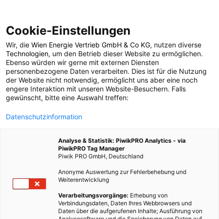
Cookie-Einstellungen
Wir, die
Wien Energie Vertrieb GmbH & Co KG
, nutzen diverse
POSTS BY TAG
Technologien
, um den Betrieb dieser Website zu ermöglichen.
Ebenso würden wir gerne mit externen Diensten
Landesdarlehen
personenbezogene Daten verarbeiten. Dies ist für die Nutzung
der Website nicht notwendig, ermöglicht uns aber eine noch
engere Interaktion mit unseren Website-Besuchern. Falls
gewünscht, bitte eine Auswahl treffen:
1 BEITRAG
Datenschutzinformation
Analyse & Statistik: PiwikPRO Analytics - via
PiwikPRO Tag Manager
Piwik PRO GmbH, Deutschland
Anonyme Auswertung zur Fehlerbehebung und
Weiterentwicklung
Verarbeitungsvorgänge:
Erhebung von
Verbindungsdaten, Daten Ihres Webbrowsers und
Daten über die aufgerufenen Inhalte; Ausführung von
Analysesoftware und die Speicherung von Daten auf