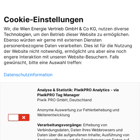
Cookie-Einstellungen
Wir, die
Wien Energie Vertrieb GmbH & Co KG
, nutzen diverse
POSTS BY TAG
Technologien
, um den Betrieb dieser Website zu ermöglichen.
Ebenso würden wir gerne mit externen Diensten
Landnutzung
personenbezogene Daten verarbeiten. Dies ist für die Nutzung
der Website nicht notwendig, ermöglicht uns aber eine noch
engere Interaktion mit unseren Website-Besuchern. Falls
gewünscht, bitte eine Auswahl treffen:
2 BEITRÄGE
Datenschutzinformation
Analyse & Statistik: PiwikPRO Analytics - via
PiwikPRO Tag Manager
Piwik PRO GmbH, Deutschland
Anonyme Auswertung zur Fehlerbehebung und
Weiterentwicklung
Verarbeitungsvorgänge:
Erhebung von
Verbindungsdaten, Daten Ihres Webbrowsers und
Daten über die aufgerufenen Inhalte; Ausführung von
Analysesoftware und die Speicherung von Daten auf