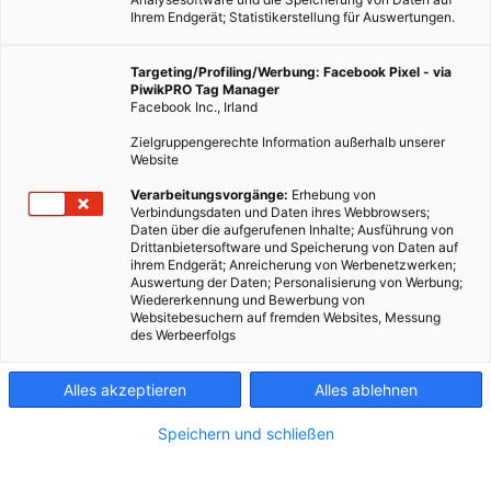
Ihrem Endgerät; Statistikerstellung für Auswertungen.
Targeting/Profiling/Werbung: Facebook Pixel - via
PiwikPRO Tag Manager
Facebook Inc., Irland
Zielgruppengerechte Information außerhalb unserer
Website
LEBEN
Verarbeitungsvorgänge:
Erhebung von
Verbindungsdaten und Daten ihres Webbrowsers;
LandYOUs
Daten über die aufgerufenen Inhalte; Ausführung von
Drittanbietersoftware und Speicherung von Daten auf
14. DEZEMBER 2016
VON
MARTINA LIEL
ihrem Endgerät; Anreicherung von Werbenetzwerken;
Auswertung der Daten; Personalisierung von Werbung;
Online-Spiel zur nachhaltigen Landnutzung.
Wiedererkennung und Bewerbung von
Websitebesuchern auf fremden Websites, Messung
des Werbeerfolgs
BEITRAG ANSEHEN
Alles akzeptieren
Alles ablehnen
TEILEN
Speichern und schließen