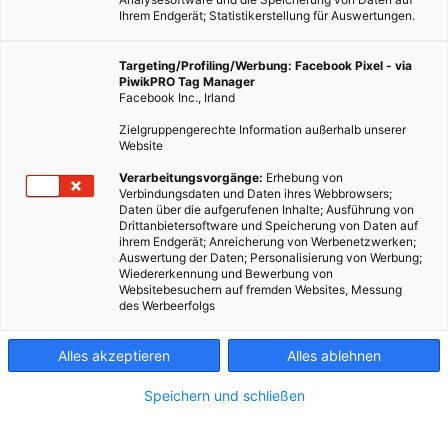
Ihrem Endgerät; Statistikerstellung für Auswertungen.
Targeting/Profiling/Werbung: Facebook Pixel - via
PiwikPRO Tag Manager
Facebook Inc., Irland
Zielgruppengerechte Information außerhalb unserer
Website
LEBEN
Verarbeitungsvorgänge:
Erhebung von
Besseres Leben ohne Geld – Eine Frau macht es vor
Verbindungsdaten und Daten ihres Webbrowsers;
Daten über die aufgerufenen Inhalte; Ausführung von
7. NOVEMBER 2012
VON
MARTINA LIEL
Drittanbietersoftware und Speicherung von Daten auf
ihrem Endgerät; Anreicherung von Werbenetzwerken;
Die Lehrerin und Psychotherapeutin Heidemarie Schwermer
Auswertung der Daten; Personalisierung von Werbung;
verzichtet seit 1996 bewusst auf Geld – und hat ein besseres
Wiedererkennung und Bewerbung von
Websitebesuchern auf fremden Websites, Messung
Leben entdeckt. Der Mensch ist nicht sein Besitz Zugegeben,
des Werbeerfolgs
das Modell lässt sich…
Alles akzeptieren
Alles ablehnen
BEITRAG ANSEHEN
Speichern und schließen
TEILEN