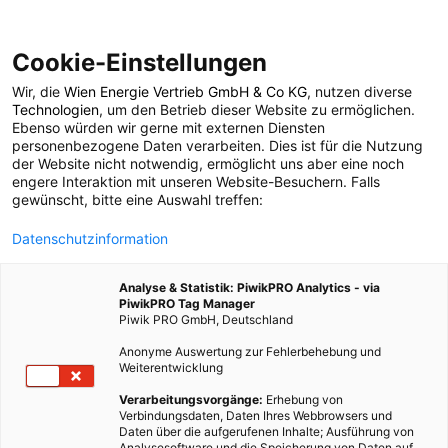
Cookie-Einstellungen
Wir, die
Wien Energie Vertrieb GmbH & Co KG
, nutzen diverse
POSTS BY TAG
Technologien
, um den Betrieb dieser Website zu ermöglichen.
Ebenso würden wir gerne mit externen Diensten
Leben ohne Geld
personenbezogene Daten verarbeiten. Dies ist für die Nutzung
der Website nicht notwendig, ermöglicht uns aber eine noch
engere Interaktion mit unseren Website-Besuchern. Falls
gewünscht, bitte eine Auswahl treffen:
1 BEITRAG
Datenschutzinformation
Analyse & Statistik: PiwikPRO Analytics - via
PiwikPRO Tag Manager
Piwik PRO GmbH, Deutschland
Anonyme Auswertung zur Fehlerbehebung und
Weiterentwicklung
Verarbeitungsvorgänge:
Erhebung von
Verbindungsdaten, Daten Ihres Webbrowsers und
Daten über die aufgerufenen Inhalte; Ausführung von
Analysesoftware und die Speicherung von Daten auf