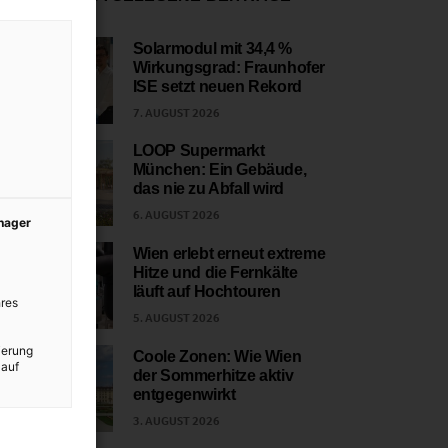
Solarmodul mit 34,4 %
Wirkungsgrad: Fraunhofer
1
ISE setzt neuen Rekord
7. AUGUST 2026
LOOP Supermarkt
München: Ein Gebäude,
2
das nie zu Abfall wird
6. AUGUST 2026
anager
Wien erlebt erneut extreme
Hitze und die Fernkälte
3
läuft auf Hochtouren
res
5. AUGUST 2026
ierung
Coole Zonen: Wie Wien
 auf
der Sommerhitze aktiv
4
entgegenwirkt
3. AUGUST 2026