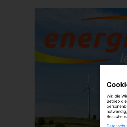
Cooki
Wir, die
Wi
Betrieb di
personenbe
notwendig,
Besuchern.
Datenschut