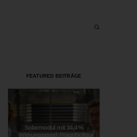
FEATURED BEITRÄGE
Solarmodul mit 34,4 %
LOOP
Wirkungsgrad: Fraunhofer
München