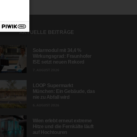
AKTUELLE BEITRÄGE
Solarmodul mit 34,4 %
Wirkungsgrad: Fraunhofer
ISE setzt neuen Rekord
7. AUGUST 2026
LOOP Supermarkt
München: Ein Gebäude, das
nie zu Abfall wird
6. AUGUST 2026
Wien erlebt erneut extreme
Hitze und die Fernkälte läuft
auf Hochtouren