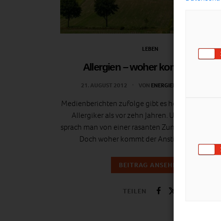
LEBEN
Allergien – woher kommen sie?
21. AUGUST 2012
VON
ENERGIELEBEN REDAKTION
Medienberichten zufolge gibt es heute doppelt so
Allergiker als vor zehn Jahren. Und schon dam
sprach man von einer rasanten Zunahme von Alle
Doch woher kommt der Anstieg? Ein Rätsel.
BEITRAG ANSEHEN
TEILEN