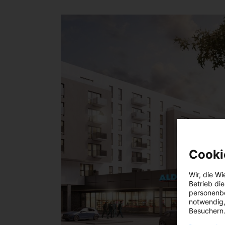
Cooki
Wir, die
Wi
Betrieb di
personenbe
notwendig,
Besuchern.