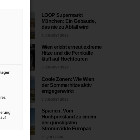
LOOP Supermarkt
München: Ein Gebäude,
1
das nie zu Abfall wird
6. AUGUST 2026
Wien erlebt erneut extreme
Hitze und die Fernkälte
2
läuft auf Hochtouren
5. AUGUST 2026
anager
Coole Zonen: Wie Wien
der Sommerhitze aktiv
3
entgegenwirkt
res
3. AUGUST 2026
Spanien: Vom
ierung
Hochpreisland zu einem
 auf
4
der günstigsten
Strommärkte Europas
31. JULI 2026