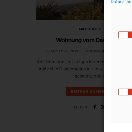
Datenschut
ARCHITEKTUR
Wohnung vom Discounter
23. SEPTEMBER 2019
VON
ENERGIELEBEN REDAKTIO
Aldi Nord und Lidl steigen ins Immobiliengeschäf
Auf vielen Filialen sollen in Hinkunft Wohneinh
gebaut werden.
BEITRAG ANSEHEN
TEILEN