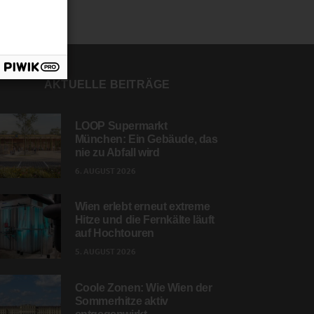
AKTUELLE BEITRÄGE
LOOP Supermarkt
München: Ein Gebäude, das
nie zu Abfall wird
6. AUGUST 2026
Wien erlebt erneut extreme
Hitze und die Fernkälte läuft
auf Hochtouren
5. AUGUST 2026
Coole Zonen: Wie Wien der
Sommerhitze aktiv