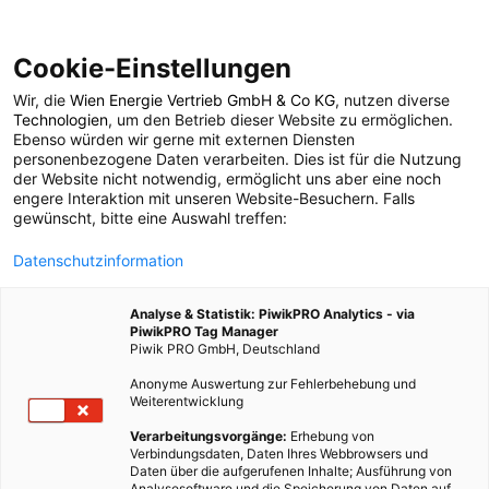
Cookie-Einstellungen
Wir, die
Wien Energie Vertrieb GmbH & Co KG
, nutzen diverse
POSTS BY TAG
Technologien
, um den Betrieb dieser Website zu ermöglichen.
Ebenso würden wir gerne mit externen Diensten
mahlzeitenplan
personenbezogene Daten verarbeiten. Dies ist für die Nutzung
der Website nicht notwendig, ermöglicht uns aber eine noch
engere Interaktion mit unseren Website-Besuchern. Falls
gewünscht, bitte eine Auswahl treffen:
1 BEITRAG
Datenschutzinformation
Analyse & Statistik: PiwikPRO Analytics - via
PiwikPRO Tag Manager
Piwik PRO GmbH, Deutschland
Anonyme Auswertung zur Fehlerbehebung und
Weiterentwicklung
Verarbeitungsvorgänge:
Erhebung von
Verbindungsdaten, Daten Ihres Webbrowsers und
Daten über die aufgerufenen Inhalte; Ausführung von
Analysesoftware und die Speicherung von Daten auf