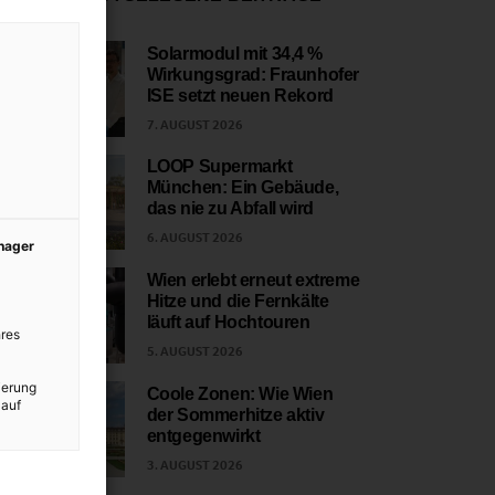
Solarmodul mit 34,4 %
Wirkungsgrad: Fraunhofer
1
ISE setzt neuen Rekord
7. AUGUST 2026
LOOP Supermarkt
München: Ein Gebäude,
2
das nie zu Abfall wird
6. AUGUST 2026
anager
Wien erlebt erneut extreme
Hitze und die Fernkälte
3
läuft auf Hochtouren
res
5. AUGUST 2026
ierung
Coole Zonen: Wie Wien
 auf
der Sommerhitze aktiv
4
entgegenwirkt
3. AUGUST 2026