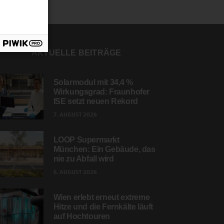
AKTUELLE BEITRÄGE
Solarmodul mit 34,4 %
Wirkungsgrad: Fraunhofer
ISE setzt neuen Rekord
7. AUGUST 2026
LOOP Supermarkt
München: Ein Gebäude, das
nie zu Abfall wird
6. AUGUST 2026
Wien erlebt erneut extreme
Hitze und die Fernkälte läuft
auf Hochtouren