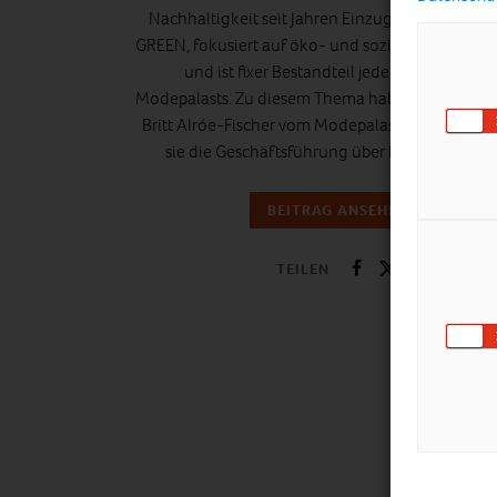
Nachhaltigkeit seit Jahren Einzug. Es nennt sich
GREEN, fokusiert auf öko- und sozialfaire Kollekt
und ist fixer Bestandteil jeder Ausgabe des
Modepalasts. Zu diesem Thema haben wir uns mi
Britt Alróe-Fischer vom Modepalast Team, in we
sie die Geschäftsführung über hat, unterhalte
BEITRAG ANSEHEN
TEILEN