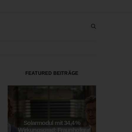
FEATURED BEITRÄGE
Solarmodul mit 34,4 %
LOOP
Wirkungsgrad: Fraunhofer
München