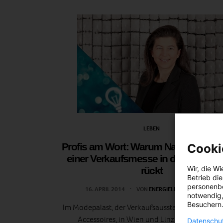
LEBEN
Profis am Wort: Warum Nachhaltigkei
Cooki
einer Verkaufsmesse in den Mittelp
Wir, die
Wi
rückt
Betrieb di
personenbe
16. APRIL 2014
VON
ENERGIELEBEN REDAKTION
notwendig,
Besuchern.
Im Modepalast, der Verkaufsausstellung für Mod
Accessoires, in Wien und Linz hält das Them
Datenschut