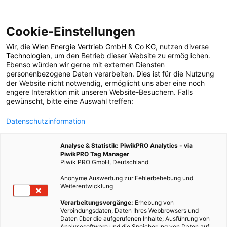
Cookie-Einstellungen
Wir, die
Wien Energie Vertrieb GmbH & Co KG
, nutzen diverse
POSTS BY TAG
Technologien
, um den Betrieb dieser Website zu ermöglichen.
Ebenso würden wir gerne mit externen Diensten
Meeresenergie
personenbezogene Daten verarbeiten. Dies ist für die Nutzung
der Website nicht notwendig, ermöglicht uns aber eine noch
engere Interaktion mit unseren Website-Besuchern. Falls
gewünscht, bitte eine Auswahl treffen:
1 BEITRAG
Datenschutzinformation
Analyse & Statistik: PiwikPRO Analytics - via
PiwikPRO Tag Manager
Piwik PRO GmbH, Deutschland
Anonyme Auswertung zur Fehlerbehebung und
Weiterentwicklung
Verarbeitungsvorgänge:
Erhebung von
Verbindungsdaten, Daten Ihres Webbrowsers und
Daten über die aufgerufenen Inhalte; Ausführung von
Analysesoftware und die Speicherung von Daten auf