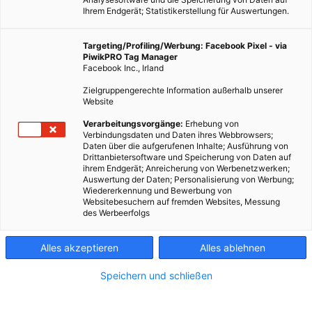
Ihrem Endgerät; Statistikerstellung für Auswertungen.
Targeting/Profiling/Werbung: Facebook Pixel - via
PiwikPRO Tag Manager
EVENTS
Facebook Inc., Irland
Energieleben.at verlost Tickets für die Bauen und Energie
Zielgruppengerechte Information außerhalb unserer
Wien!
Website
11. FEBRUAR 2013
VON
ENERGIELEBEN REDAKTION
Verarbeitungsvorgänge:
Erhebung von
Verbindungsdaten und Daten ihres Webbrowsers;
Die Bauen und Energie Messe Wien. 600 Aussteller
Daten über die aufgerufenen Inhalte; Ausführung von
Drittanbietersoftware und Speicherung von Daten auf
präsentieren bei der größten Baumesse Österreichs von 21. bis
ihrem Endgerät; Anreicherung von Werbenetzwerken;
24. Februar Neuheiten und Dauerbrenner aus dem Bereich
Auswertung der Daten; Personalisierung von Werbung;
Wiedererkennung und Bewerbung von
Wohnen, Zubau, Ausbau, Neubau, Fenster,…
Websitebesuchern auf fremden Websites, Messung
des Werbeerfolgs
BEITRAG ANSEHEN
Alles akzeptieren
Alles ablehnen
TEILEN
Speichern und schließen