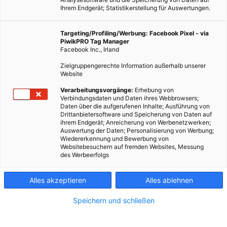
Ihrem Endgerät; Statistikerstellung für Auswertungen.
Targeting/Profiling/Werbung: Facebook Pixel - via
PiwikPRO Tag Manager
Facebook Inc., Irland
Zielgruppengerechte Information außerhalb unserer
Website
ERNÄHRUNG
Verarbeitungsvorgänge:
Erhebung von
Verbindungsdaten und Daten ihres Webbrowsers;
Wie Milchkühe heute leben
Daten über die aufgerufenen Inhalte; Ausführung von
Drittanbietersoftware und Speicherung von Daten auf
11. NOVEMBER 2016
VON
ULRIKE GÖBL
ihrem Endgerät; Anreicherung von Werbenetzwerken;
Auswertung der Daten; Personalisierung von Werbung;
Wie lebt so eine Milchkuh heute eigentlich? Und macht es
Wiedererkennung und Bewerbung von
einen großen Unterschied in der Milchqualität, ob die Kuh in
Websitebesuchern auf fremden Websites, Messung
des Werbeerfolgs
einem industriellen oder einem Bio-Betrieb lebt?
Alles akzeptieren
Alles ablehnen
BEITRAG ANSEHEN
Speichern und schließen
TEILEN