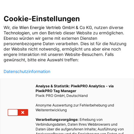
Cookie-Einstellungen
Wir, die
Wien Energie Vertrieb GmbH & Co KG
, nutzen diverse
POSTS BY TAG
Technologien
, um den Betrieb dieser Website zu ermöglichen.
Ebenso würden wir gerne mit externen Diensten
milchindustrie
personenbezogene Daten verarbeiten. Dies ist für die Nutzung
der Website nicht notwendig, ermöglicht uns aber eine noch
engere Interaktion mit unseren Website-Besuchern. Falls
gewünscht, bitte eine Auswahl treffen:
1 BEITRAG
Datenschutzinformation
Analyse & Statistik: PiwikPRO Analytics - via
PiwikPRO Tag Manager
Piwik PRO GmbH, Deutschland
Anonyme Auswertung zur Fehlerbehebung und
Weiterentwicklung
Verarbeitungsvorgänge:
Erhebung von
Verbindungsdaten, Daten Ihres Webbrowsers und
Daten über die aufgerufenen Inhalte; Ausführung von
Analysesoftware und die Speicherung von Daten auf