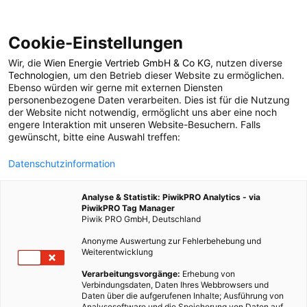
Cookie-Einstellungen
Wir, die
Wien Energie Vertrieb GmbH & Co KG
, nutzen diverse
POSTS BY TAG
Technologien
, um den Betrieb dieser Website zu ermöglichen.
Ebenso würden wir gerne mit externen Diensten
Monash University
personenbezogene Daten verarbeiten. Dies ist für die Nutzung
der Website nicht notwendig, ermöglicht uns aber eine noch
engere Interaktion mit unseren Website-Besuchern. Falls
gewünscht, bitte eine Auswahl treffen:
1 BEITRAG
Datenschutzinformation
Analyse & Statistik: PiwikPRO Analytics - via
PiwikPRO Tag Manager
Piwik PRO GmbH, Deutschland
Anonyme Auswertung zur Fehlerbehebung und
Weiterentwicklung
Verarbeitungsvorgänge:
Erhebung von
Verbindungsdaten, Daten Ihres Webbrowsers und
Daten über die aufgerufenen Inhalte; Ausführung von
Analysesoftware und die Speicherung von Daten auf