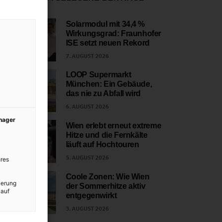
Solarmodul mit 34,4 %
Wirkungsgrad: Fraunhofer
1
ISE setzt neuen Rekord
7. AUGUST 2026
LOOP Supermarkt
München: Ein Gebäude,
2
das nie zu Abfall wird
6. AUGUST 2026
anager
Wien erlebt erneut extreme
Hitze und die Fernkälte
3
läuft auf Hochtouren
5. AUGUST 2026
res
Coole Zonen: Wie Wien
ierung
der Sommerhitze aktiv
4
 auf
entgegenwirkt
3. AUGUST 2026