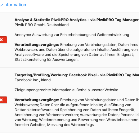
zinformation
Analyse & Statistik: PiwikPRO Analytics - via PiwikPRO Tag Manager
Piwik PRO GmbH, Deutschland
LEBEN
Anonyme Auswertung zur Fehlerbehebung und Weiterentwicklung
ören
Profis am Wort: „Das Klo ist kein
Verarbeitungsvorgänge:
Erhebung von Verbindungsdaten, Daten Ihres
Mistkübel“
Webbrowsers und Daten über die aufgerufenen Inhalte; Ausführung von
Analysesoftware und die Speicherung von Daten auf Ihrem Endgerät;
Statistikerstellung für Auswertungen.
10. MAI 2019
VON
ENERGIELEBEN REDAKTION
ekt zu
Josef Gottschall von der Abteilung Wien Kanal des
Targeting/Profiling/Werbung: Facebook Pixel - via PiwikPRO Tag M
enorm
Magistrats Wien spricht im Interview über die Dritter
Facebook Inc., Irland
n ist
Mann-Tour durch die Wiener Kanalisation. Und was
Zielgruppengerechte Information außerhalb unserer Website
ll und
Besucher dabei für den Alltag lernen können.
Verarbeitungsvorgänge:
Erhebung von Verbindungsdaten und Daten ih
g und
Webbrowsers; Daten über die aufgerufenen Inhalte; Ausführung von
Drittanbietersoftware und Speicherung von Daten auf ihrem Endgerät;
BEITRAG ANSEHEN
Anreicherung von Werbenetzwerken; Auswertung der Daten; Personalis
von Werbung; Wiedererkennung und Bewerbung von Websitebesuchern
fremden Websites, Messung des Werbeerfolgs
TEILEN