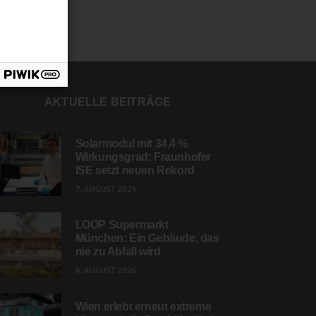
AKTUELLE BEITRÄGE
Solarmodul mit 34,4 %
Wirkungsgrad: Fraunhofer
ISE setzt neuen Rekord
7. AUGUST 2026
LOOP Supermarkt
München: Ein Gebäude, das
nie zu Abfall wird
6. AUGUST 2026
Wien erlebt erneut extreme