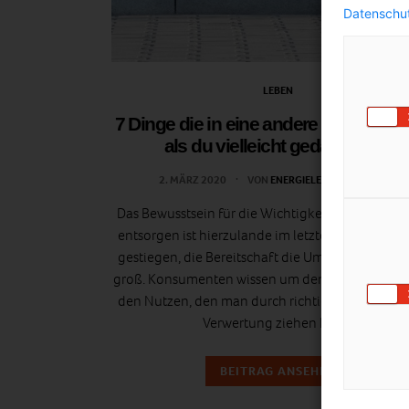
Datenschut
LEBEN
7 Dinge die in eine andere Tonne geh
als du vielleicht gedacht hast
2. MÄRZ 2020
VON
ENERGIELEBEN REDAKTION
Das Bewusstsein für die Wichtigkeit Abfälle korr
entsorgen ist hierzulande im letzten Jahrzehnt 
gestiegen, die Bereitschaft die Umwelt zu schone
groß. Konsumenten wissen um den Wert vom Mü
den Nutzen, den man durch richtige Beseitigun
Verwertung ziehen kann.
BEITRAG ANSEHEN