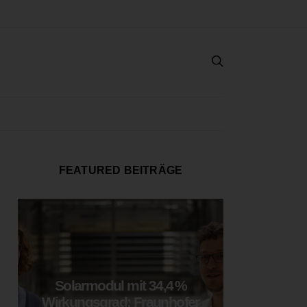
FEATURED BEITRÄGE
Solarmodul mit 34,4 %
LOOP
Wirkungsgrad: Fraunhofer
München