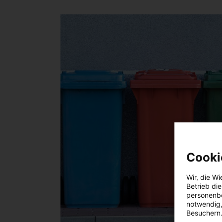
Cooki
Wir, die
Wi
Betrieb di
personenbe
notwendig,
Besuchern.