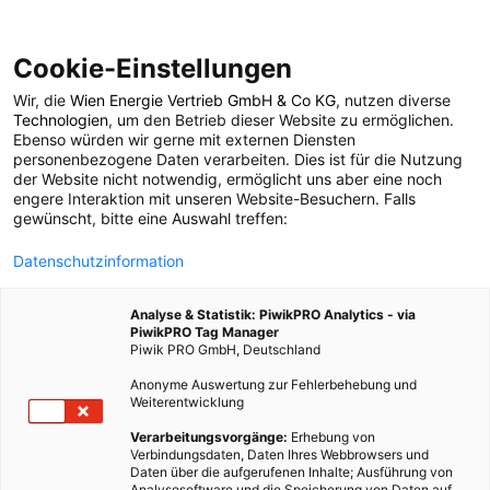
Cookie-Einstellungen
Wir, die
Wien Energie Vertrieb GmbH & Co KG
, nutzen diverse
POSTS BY TAG
Technologien
, um den Betrieb dieser Website zu ermöglichen.
Ebenso würden wir gerne mit externen Diensten
Muskelaufbau
personenbezogene Daten verarbeiten. Dies ist für die Nutzung
der Website nicht notwendig, ermöglicht uns aber eine noch
engere Interaktion mit unseren Website-Besuchern. Falls
gewünscht, bitte eine Auswahl treffen:
1 BEITRAG
Datenschutzinformation
Analyse & Statistik: PiwikPRO Analytics - via
PiwikPRO Tag Manager
Piwik PRO GmbH, Deutschland
Anonyme Auswertung zur Fehlerbehebung und
Weiterentwicklung
Verarbeitungsvorgänge:
Erhebung von
Verbindungsdaten, Daten Ihres Webbrowsers und
Daten über die aufgerufenen Inhalte; Ausführung von
Analysesoftware und die Speicherung von Daten auf