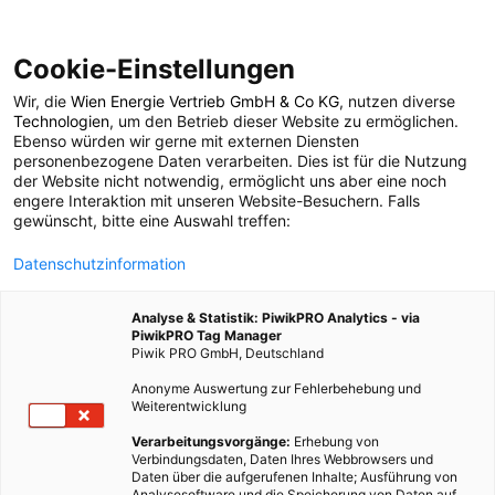
Cookie-Einstellungen
Wir, die
Wien Energie Vertrieb GmbH & Co KG
, nutzen diverse
POSTS BY TAG
Technologien
, um den Betrieb dieser Website zu ermöglichen.
Ebenso würden wir gerne mit externen Diensten
nachwachsen
personenbezogene Daten verarbeiten. Dies ist für die Nutzung
der Website nicht notwendig, ermöglicht uns aber eine noch
engere Interaktion mit unseren Website-Besuchern. Falls
gewünscht, bitte eine Auswahl treffen:
1 BEITRAG
Datenschutzinformation
Analyse & Statistik: PiwikPRO Analytics - via
PiwikPRO Tag Manager
Piwik PRO GmbH, Deutschland
Anonyme Auswertung zur Fehlerbehebung und
Weiterentwicklung
Verarbeitungsvorgänge:
Erhebung von
Verbindungsdaten, Daten Ihres Webbrowsers und
Daten über die aufgerufenen Inhalte; Ausführung von
Analysesoftware und die Speicherung von Daten auf