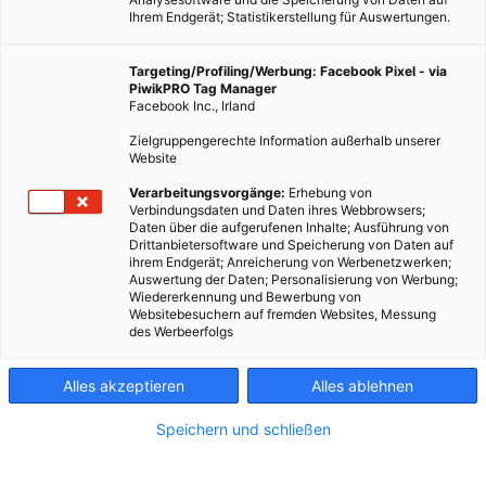
Ihrem Endgerät; Statistikerstellung für Auswertungen.
Targeting/Profiling/Werbung: Facebook Pixel - via
PiwikPRO Tag Manager
ENERGIEPOLITIK
Facebook Inc., Irland
Solarboom in Australien vertreibt Kohle
Zielgruppengerechte Information außerhalb unserer
Website
27. SEPTEMBER 2014
VON
ENERGIELEBEN REDAKTION
Verarbeitungsvorgänge:
Erhebung von
Die Strompreise in Australien sind im Keller. Der Boom privater
Verbindungsdaten und Daten ihres Webbrowsers;
Photovoltaikanlagen verändert den Markt nachhaltig:
Daten über die aufgerufenen Inhalte; Ausführung von
Drittanbietersoftware und Speicherung von Daten auf
Kohlekraftwerke machen kaum noch Gewinne und die
ihrem Endgerät; Anreicherung von Werbenetzwerken;
privaten Stromerzeuger könnten sich vom Netz völlig
Auswertung der Daten; Personalisierung von Werbung;
Wiedererkennung und Bewerbung von
abkoppeln.
Websitebesuchern auf fremden Websites, Messung
des Werbeerfolgs
BEITRAG ANSEHEN
Alles akzeptieren
Alles ablehnen
TEILEN
Speichern und schließen