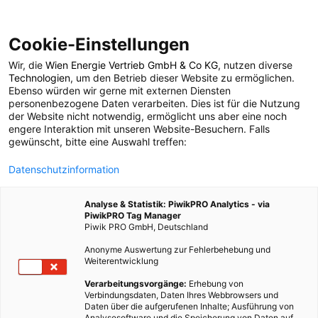
Cookie-Einstellungen
Wir, die
Wien Energie Vertrieb GmbH & Co KG
, nutzen diverse
POSTS BY TAG
Technologien
, um den Betrieb dieser Website zu ermöglichen.
Ebenso würden wir gerne mit externen Diensten
Netzanschluss
personenbezogene Daten verarbeiten. Dies ist für die Nutzung
der Website nicht notwendig, ermöglicht uns aber eine noch
engere Interaktion mit unseren Website-Besuchern. Falls
gewünscht, bitte eine Auswahl treffen:
2 BEITRÄGE
Datenschutzinformation
Analyse & Statistik: PiwikPRO Analytics - via
PiwikPRO Tag Manager
Piwik PRO GmbH, Deutschland
Anonyme Auswertung zur Fehlerbehebung und
Weiterentwicklung
Verarbeitungsvorgänge:
Erhebung von
Verbindungsdaten, Daten Ihres Webbrowsers und
Daten über die aufgerufenen Inhalte; Ausführung von
Analysesoftware und die Speicherung von Daten auf