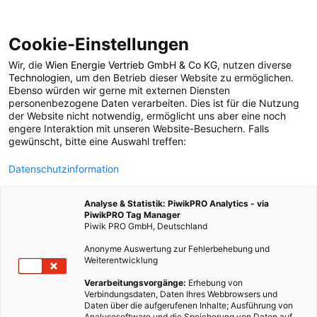
Cookie-Einstellungen
Wir, die
Wien Energie Vertrieb GmbH & Co KG
, nutzen diverse
ENERGIEPOLITIK
Technologien
, um den Betrieb dieser Website zu ermöglichen.
Ebenso würden wir gerne mit externen Diensten
Was es über das
personenbezogene Daten verarbeiten. Dies ist für die Nutzung
der Website nicht notwendig, ermöglicht uns aber eine noch
engere Interaktion mit unseren Website-Besuchern. Falls
Stromnetz zu wissen
gewünscht, bitte eine Auswahl treffen:
Datenschutzinformation
gibt
Analyse & Statistik: PiwikPRO Analytics - via
PiwikPRO Tag Manager
20. JANUAR 2009
2 MINUTEN LESEZEIT
Piwik PRO GmbH, Deutschland
Anonyme Auswertung zur Fehlerbehebung und
Weiterentwicklung
Verarbeitungsvorgänge:
Erhebung von
Verbindungsdaten, Daten Ihres Webbrowsers und
Daten über die aufgerufenen Inhalte; Ausführung von
Analysesoftware und die Speicherung von Daten auf