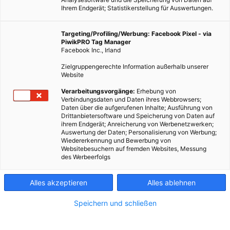
Ihrem Endgerät; Statistikerstellung für Auswertungen.
Targeting/Profiling/Werbung: Facebook Pixel - via
PiwikPRO Tag Manager
Facebook Inc., Irland
Zielgruppengerechte Information außerhalb unserer
Website
Verarbeitungsvorgänge:
Erhebung von
Verbindungsdaten und Daten ihres Webbrowsers;
Daten über die aufgerufenen Inhalte; Ausführung von
Dieser Artikel wurde am 20. Januar 2009 veröffentlicht und
Drittanbietersoftware und Speicherung von Daten auf
ihrem Endgerät; Anreicherung von Werbenetzwerken;
ist möglicherweise nicht mehr aktuell!Jeder nutzt ihn und ist
Auswertung der Daten; Personalisierung von Werbung;
froh, dass es ihn gibt – Strom. Aber wo genau entsteht er,…
Wiedererkennung und Bewerbung von
Websitebesuchern auf fremden Websites, Messung
des Werbeerfolgs
Dieser Artikel wurde am 20. Januar 2009 veröffentlicht
und ist möglicherweise nicht mehr aktuell!
Alles akzeptieren
Alles ablehnen
Jeder nutzt ihn und ist froh, dass es ihn gibt – Strom. Aber wo
Speichern und schließen
genau entsteht er, wie gelangt er in unsere Haushalte? Ein
paar interessante Details zum Stromnetz.