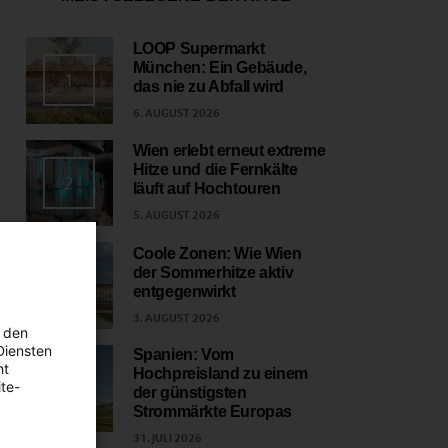
LOOP Supermarkt
München: Ein Gebäude,
1
das nie zu Abfall wird
6. AUGUST 2026
Wien erlebt erneut extreme
Hitze und die Fernkälte
2
läuft auf Hochtouren
5. AUGUST 2026
Coole Zonen: Wie Wien
der Sommerhitze aktiv
3
entgegenwirkt
3. AUGUST 2026
 den
Diensten
Spanien: Vom
ht
Hochpreisland zu einem
4
te-
der günstigsten
Strommärkte Europas
31. JULI 2026