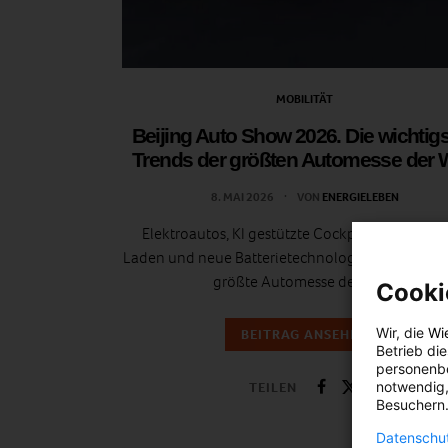
MOBILITÄT
Beijing Auto Show 2026. Die wichtig
Trends der größten Automesse der 
8. MAI 2026
VON
ENERGIELEBEN
Elektroautos, KI gestützte Cockpits, ultraschne
Laden und neue Batterietechnologien dominiert
größte Automesse der Welt.
Cooki
Wir, die
Wi
BEITRAG ANSEHEN
Betrieb di
personenbe
notwendig,
TEILEN
Besuchern.
Datenschut