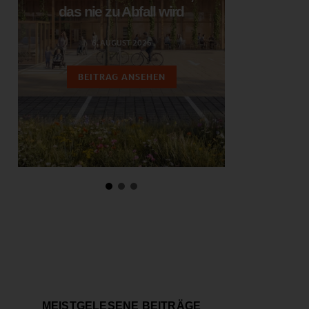
das nie zu Abfall wird
ent
6. AUGUST 2026
3.
BEITRAG ANSEHEN
BEIT
MEISTGELESENE BEITRÄGE