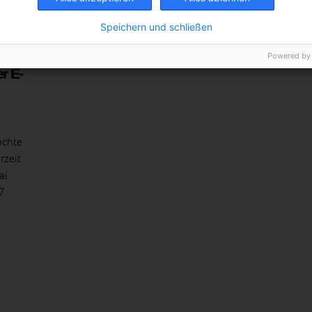
Speichern und schließen
Powered by
r E-
öchte
rzeit
ai
7