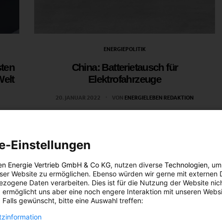
ENERGIEPOLITIK
sten
China: Batterietausch für
Welt
Elektrofahrzeuge
20. JANUAR 2022
VON
ENERGIELEBEN REDAKTION
lles
Das Pilotprojekt zielt darauf ab, mehr als 1.000
en die
Batteriewechselstationen zu bauen und mehr als
100.000 zusätzliche batterietauschfähige E-Fahrzeuge
e-Einstellungen
auf die Straßen zu bringen.
en Energie Vertrieb GmbH & Co KG
, nutzen diverse
Technologien
, um
eser Website zu ermöglichen. Ebenso würden wir gerne mit externen 
BEITRAG ANSEHEN
zogene Daten verarbeiten. Dies ist für die Nutzung der Website nic
 ermöglicht uns aber eine noch engere Interaktion mit unseren Websi
 Falls gewünscht, bitte eine Auswahl treffen:
TEILEN
zinformation