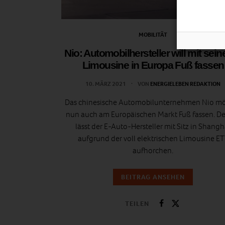
MOBILITÄT
Nio: Automobilhersteller will mit seine
Limousine in Europa Fuß fassen
10. MÄRZ 2021
VON
ENERGIELEBEN REDAKTION
Das chinesische Automobilunternehmen Nio m
nun auch am Europäischen Markt Fuß fassen. De
lässt der E-Auto-Hersteller mit Sitz in Shangh
aufgrund der voll elektrischen Limousine ET
aufhorchen.
BEITRAG ANSEHEN
TEILEN