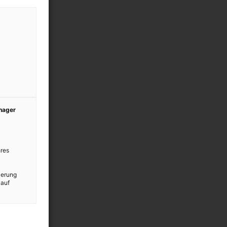
anager
res
ierung
 auf