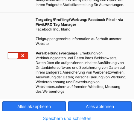
Ihrem Endgerät; Statistikerstellung für Auswertungen.
Targeting/Profiling/Werbung: Facebook Pixel - via
PiwikPRO Tag Manager
Facebook Inc., Irland
LEBEN
Zielgruppengerechte Information außerhalb unserer
Was steckt in unseren Waschmitteln?
Website
12. DEZEMBER 2011
VON
MARTINA LIEL
Verarbeitungsvorgänge:
Erhebung von
Verbindungsdaten und Daten ihres Webbrowsers;
In den 70ern kursierten Bilder von Schaumbergen auf
Daten über die aufgerufenen Inhalte; Ausführung von
Drittanbietersoftware und Speicherung von Daten auf
Gewässern in den Medien. Verursacht wurden sie durch
ihrem Endgerät; Anreicherung von Werbenetzwerken;
Phosphate in Waschmitteln. Durch die
Auswertung der Daten; Personalisierung von Werbung;
Wiedererkennung und Bewerbung von
Phosphathöchstmengenverordnung und den freiwilligen
Websitebesuchern auf fremden Websites, Messung
Verzicht der Waschmittelindustrie werden heutzutage…
des Werbeerfolgs
Alles akzeptieren
Alles ablehnen
BEITRAG ANSEHEN
Speichern und schließen
TEILEN